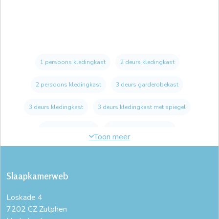
1 persoons kledingkast
2 deurs kledingkast
2 persoons kledingkast
3 deurs garderobekast
3 deurs kledingkast
3 deurs kledingkast met spiegel
3 deurs linnenkast
3 deurs schuifdeurkast
4 deurs kledingkast
blank houten kast
Slaapkamerweb
garderobekast 300 cm breed
Loskade 4
garderobekast met schuifdeuren
goedkope kledingkasten
7202 CZ Zutphen