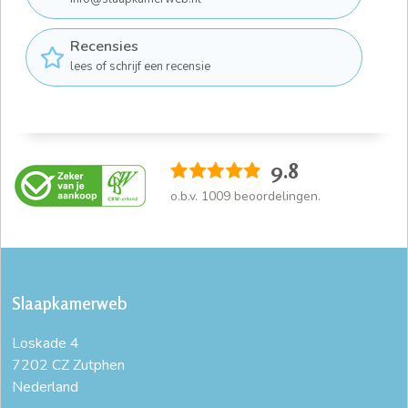
Recensies
lees of schrijf een recensie
9.8
o.b.v.
1009
beoordelingen.
Slaapkamerweb
Loskade 4
7202 CZ Zutphen
Nederland