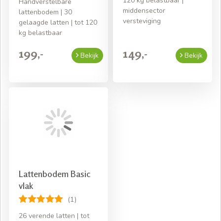
120 kg belastbaar |
Handverstelbare
middensector
lattenbodem | 30
versteviging
gelaagde latten | tot 120
kg belastbaar
199,-
149,-
Bekijk
Bekijk
Lattenbodem Basic
vlak
(1)
26 verende latten | tot