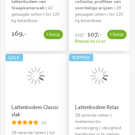
lattenbodem van
collectie, profiteer van
Slaapkamerweb
| 42
voordelige prijzen
| 28
gelaagde latten | tot 120
gelaagde latten | tot 120
kg belastbaar
kg belastbaar
169,-
107,-
119,-
Bekijk
Bekijk
Bespaar nu 12,00
Lattenbodem Classic
Lattenbodem Relax
vlak
28 verende latten |
middensector
(1)
versteviging | stevigheid
28 verende latten | tot
handmatig in te stellen