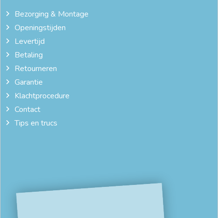
Bezorging & Montage
Openingstijden
Levertijd
Betaling
Retourneren
Garantie
Klachtprocedure
Contact
Tips en trucs