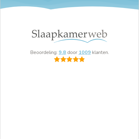
Beoordeling:
9.8
door
1009
klanten.