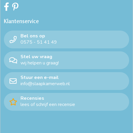
Klantenservice
Bel ons op
0575 - 51 41 49
Stel uw vraag
wij helpen u graag!
Stuur een e-mail
info@slaapkamerweb.nl
Recensies
lees of schrijf een recensie