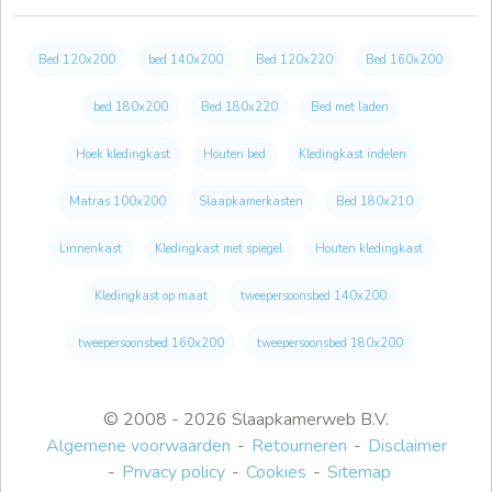
Bed 120x200
bed 140x200
Bed 120x220
Bed 160x200
bed 180x200
Bed 180x220
Bed met laden
Hoek kledingkast
Houten bed
Kledingkast indelen
Matras 100x200
Slaapkamerkasten
Bed 180x210
Linnenkast
Kledingkast met spiegel
Houten kledingkast
Kledingkast op maat
tweepersoonsbed 140x200
tweepersoonsbed 160x200
tweepersoonsbed 180x200
© 2008 - 2026 Slaapkamerweb B.V.
Algemene voorwaarden
Retourneren
Disclaimer
Privacy policy
Cookies
Sitemap