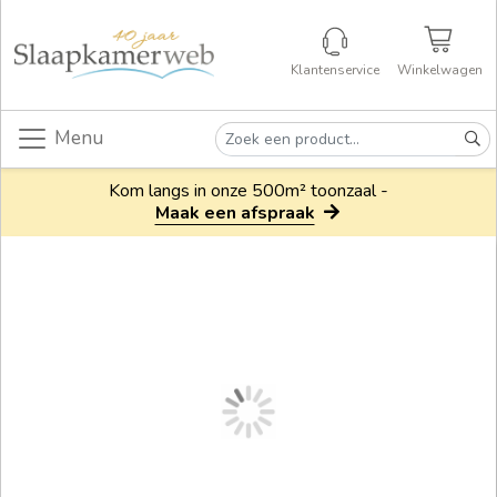
Klantenservice
Winkelwagen
Menu
Kom langs in onze 500m² toonzaal -
Maak een afspraak