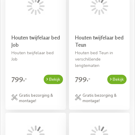
Ruime keuze,
grote
voorraad
Betalen in
termijnen
Houten twijfelaar bed
Houten twijfelaar bed
Job
Teun
Twee weken bedenktijd
Gratis bezorging en montage*
Houten twijfelaar bed
Houten bed Teun in
Job
verschillende
*Bij een bestelling boven €400
lengtematen
799,-
799,-
Bekijk
Bekijk
Gratis bezorging &
Gratis bezorging &
montage!
montage!