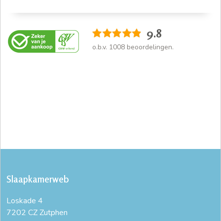
9.8
o.b.v.
1008
beoordelingen.
Slaapkamerweb
Loskade 4
7202 CZ Zutphen