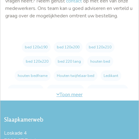
vragen heeft? Neem gerust
contact
op met een van onze
medewerkers. Ons team kan u goed adviseren en verteld u
graag over de mogelijkheden omtrent uw bestelling.
bed 120x190
bed 120x200
bed 120x210
bed 120x220
bed 220 lang
houten bed
houten bedframe
Houten twijfelaar bed
Ledikant
ledikant 120x200
Massief eiken bed
massief houten bed
massief houten ledikant
Slaapkamerweb
massief houten slaapkamer meubels
online bed kopen
Loskade 4
stevige bedden
twijfelaar bed 120