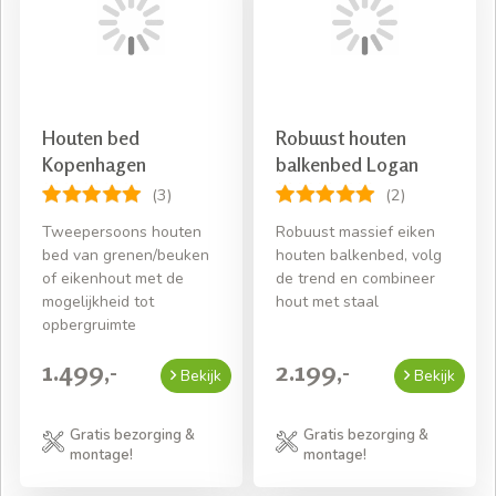
Houten bed
Robuust houten
Kopenhagen
balkenbed Logan
(3)
(2)
Tweepersoons houten
Robuust massief eiken
bed van grenen/beuken
houten balkenbed, volg
of eikenhout met de
de trend en combineer
mogelijkheid tot
hout met staal
opbergruimte
1.499,-
2.199,-
Bekijk
Bekijk
Gratis bezorging &
Gratis bezorging &
montage!
montage!