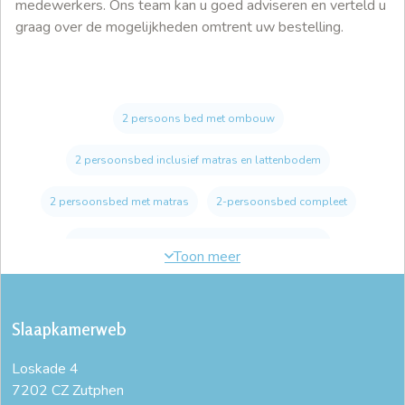
medewerkers. Ons team kan u goed adviseren en verteld u
graag over de mogelijkheden omtrent uw bestelling.
2 persoons bed met ombouw
2 persoonsbed inclusief matras en lattenbodem
2 persoonsbed met matras
2-persoonsbed compleet
2-persoonsbed inclusief matras en lattenbodem
bed 140x200
bed 140x210
bed 140x220
Slaapkamerweb
bed 160x200
bed 160x210
bed 160x220
Loskade 4
bed 180x200
bed 180x210
bed 180x220
7202 CZ Zutphen