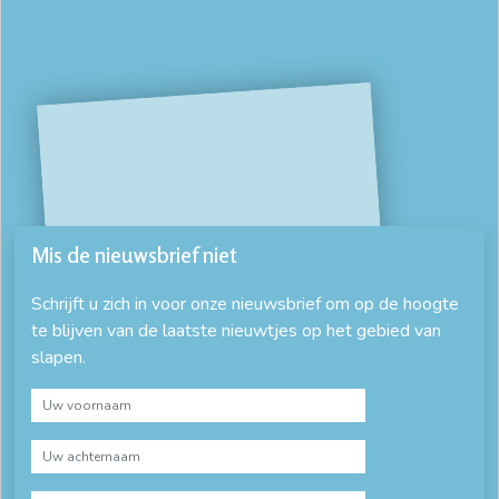
bedombouw 160x210
bedombouw 160x220
bedombouw 180 x 200
bedombouw 180x200 hout
bedombouw 180x210
bedombouw 180x220
bedombouw 200x200
bedombouw 200x220
bedombouw met lattenbodem
bedombouw op maat
Mis de nieuwsbrief niet
bedombouw voor elektrische lattenbodem
Schrijft u zich in voor onze nieuwsbrief om op de hoogte
te blijven van de laatste nieuwtjes op het gebied van
bedombouw zonder lattenbodem
Beuken bed
slapen.
beuken bedden
blank eiken bed
blank houten bed
compleet bed
complete bedden
eiken bed 180x210
eiken bedden
eikenhouten bed frame