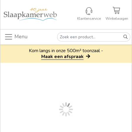
Klantenservice
Winkelwagen
Menu
Kom langs in onze 500m² toonzaal -
Maak een afspraak