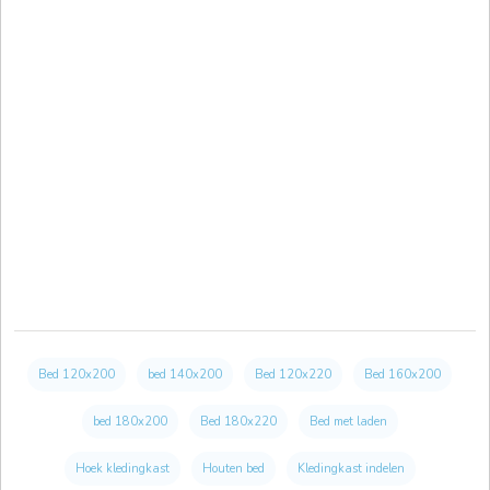
houten bedframe 180x210
houten bedframe 180x220
houten bedframe 200x200
houten bedombouw
houten bedombouw 160x200
houten bedombouw 180x200
houten bedombouw 180x210
houten tweepersoonsbed
klassiek bedframe
klassiek houten bed
laag bed frame
laag bedframe 140x200
laag bedframe 160x200
laag bedframe 180x200
laag houten bed frame
landelijk bed
landelijk bed frame
landelijk houten bed
Bed 120x200
bed 140x200
Bed 120x220
Bed 160x200
ledikant hout
ledikant hout naturel
licht eiken bed
bed 180x200
Bed 180x220
Bed met laden
licht eiken ledikant
licht houten bed
losse bedombouw
Hoek kledingkast
Houten bed
Kledingkast indelen