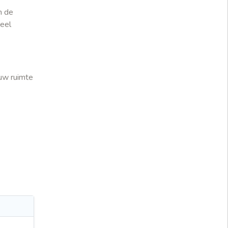
n de
heel
 uw ruimte