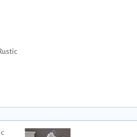
Rustic
ic