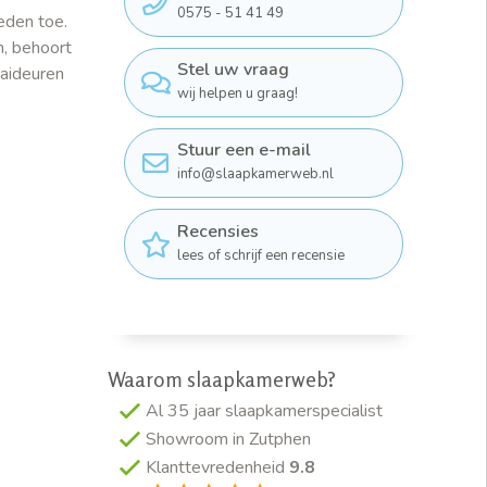
0575 - 51 41 49
eden toe.
n, behoort
Stel uw vraag
aaideuren
wij helpen u graag!
Stuur een e-mail
info@slaapkamerweb.nl
Recensies
lees of schrijf een recensie
Waarom slaapkamerweb?
Al 35 jaar slaapkamerspecialist
Showroom in Zutphen
Klanttevredenheid
9.8