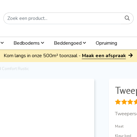
n
Bedbodems
Beddengoed
Opruiming
Kom langs in onze 500m² toonzaal -
Maak een afspraak
Comfort Rustic
Twee
Tweeperso
Maat
Kleur bed