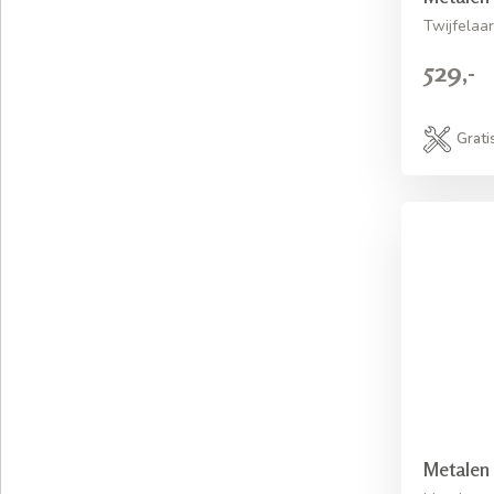
Twijfelaa
529,-
Grati
Metalen