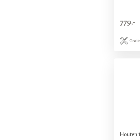
779,-
Grati
Houten t