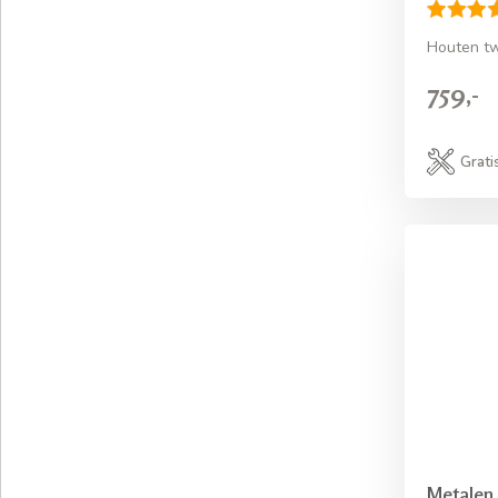
Houten tw
759,-
Grati
Metalen 