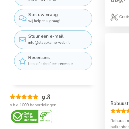
Stel uw vraag
Grati
wij helpen u graag!
Stuur een e-mail
info@slaapkamerweb.nl
Recensies
lees of schrijf een recensie
9.8
Robuust
o.b.v.
1009
beoordelingen.
Robuust m
balkenbed