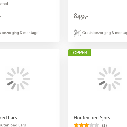
staal
-
849,-
s bezorging & montage!
Gratis bezorging & monta
bed Lars
Houten bed Sjors
uten bed Lars
(1)