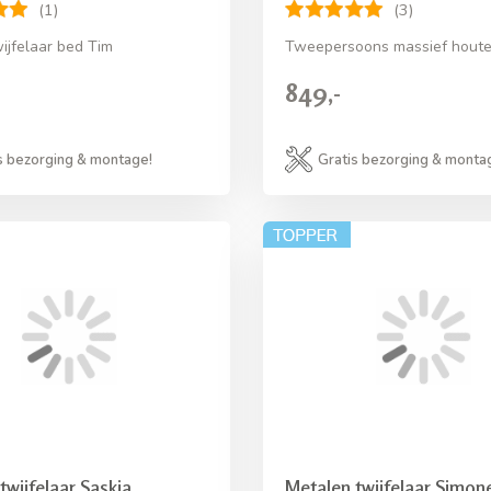
(1)
(3)
ijfelaar bed Tim
Tweepersoons massief hout
849,-
s bezorging & montage!
Gratis bezorging & monta
twijfelaar Saskia
Metalen twijfelaar Simon