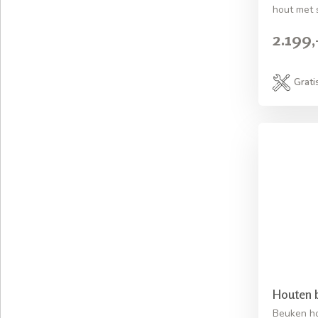
hout met 
2.199,
Grati
Houten 
Beuken ho