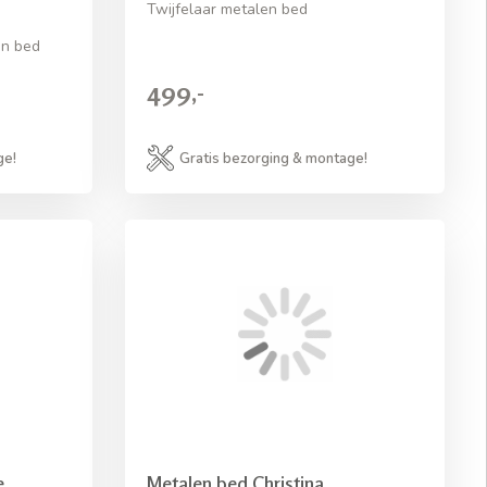
Twijfelaar metalen bed
en bed
499,-
ge!
Gratis bezorging & montage!
e
Metalen bed Christina