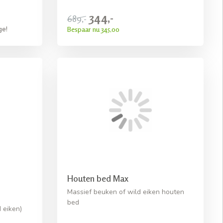
344,-
689,-
Bespaar nu 345,00
ge!
Houten bed Max
Massief beuken of wild eiken houten
bed
 eiken)