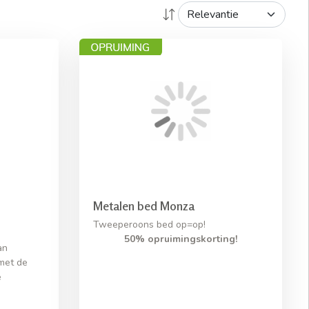
Metalen bed Monza
Tweeperoons bed op=op!
50% opruimingskorting!
an
met de
e