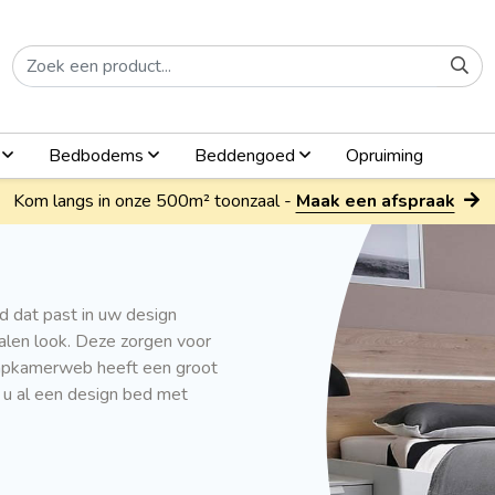
n
Bedbodems
Beddengoed
Opruiming
Kom langs in onze 500m² toonzaal -
Maak een afspraak
d dat past in uw design
len look. Deze zorgen voor
laapkamerweb heeft een groot
 u al een design bed met