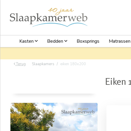
Kasten
Bedden
Boxsprings
Matrasse
Terug
Slaapkamers
eiken 180x200
Eiken