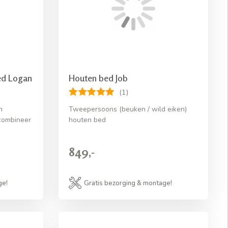
ed Logan
Houten bed Job
(1)
n
Tweepersoons (beuken / wild eiken)
 combineer
houten bed
849,-
ge!
Gratis bezorging & montage!