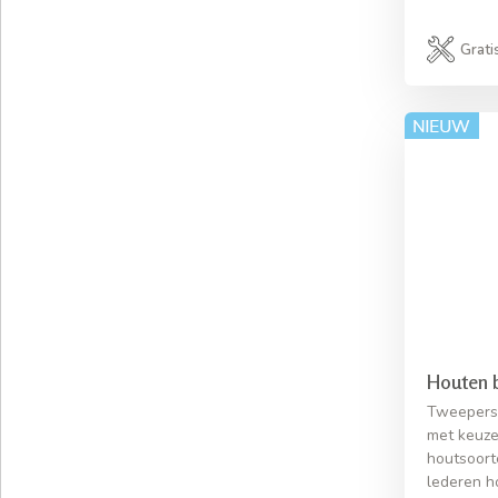
Grati
Houten 
Tweepers
met keuze
houtsoort
lederen h