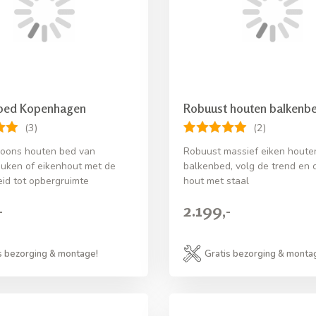
bed Kopenhagen
Robuust houten balkenb
(3)
(2)
oons houten bed van
Robuust massief eiken houte
uken of eikenhout met de
balkenbed, volg de trend en
eid tot opbergruimte
hout met staal
-
2.199,-
s bezorging & montage!
Gratis bezorging & monta