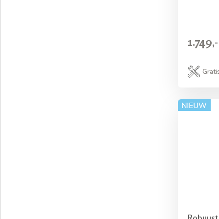
1.749,-
Grati
Robuust