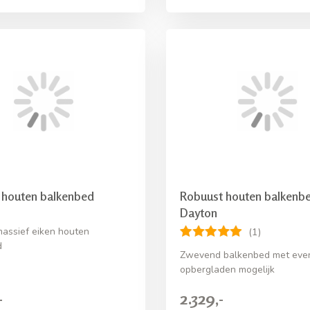
 houten balkenbed
Robuust houten balkenb
Dayton
assief eiken houten
(1)
d
Zwevend balkenbed met eve
opbergladen mogelijk
-
2.329,-