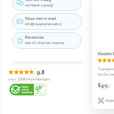
wij helpen u graag!
Stuur een e-mail
info@slaapkamerweb.nl
Recensies
lees of schrijf een recensie
Houten 
Tweeperso
9.8
houten b
o.b.v.
1008
beoordelingen.
849,-
Grati