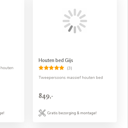
Houten bed Gijs
 houten
(3)
Tweepersoons massief houten bed
849,-
ge!
Gratis bezorging & montage!