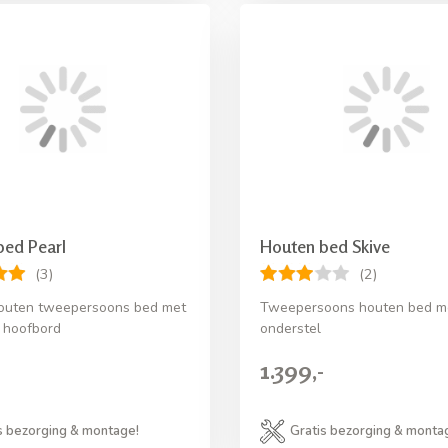
bed Pearl
Houten bed Skive
(3)
(2)
houten tweepersoons bed met
Tweepersoons houten bed me
 hoofbord
onderstel
1.399,-
s bezorging & montage!
Gratis bezorging & monta