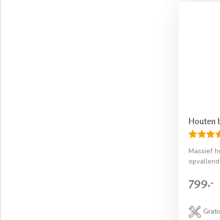
Houten 
Massief 
opvallend
799,-
Grati