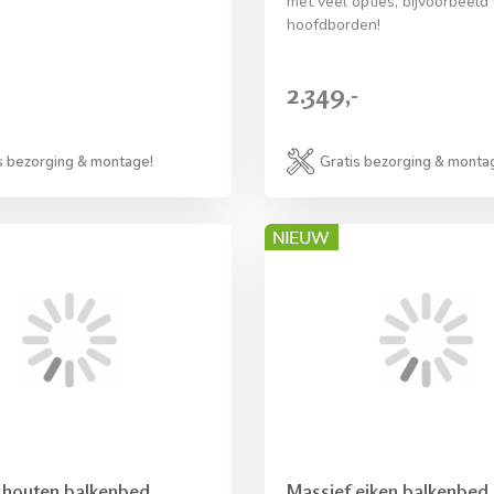
met veel opties, bijvoorbeeld 
hoofdborden!
2.349,-
s bezorging & montage!
Gratis bezorging & monta
 houten balkenbed
Massief eiken balkenbed