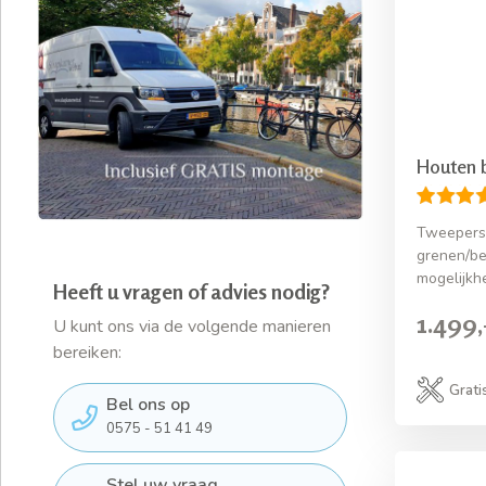
Houten 
Tweepers
grenen/be
mogelijkh
Heeft u vragen of advies nodig?
1.499,
U kunt ons via de volgende manieren
bereiken:
Grati
Bel ons op
0575 - 51 41 49
Stel uw vraag