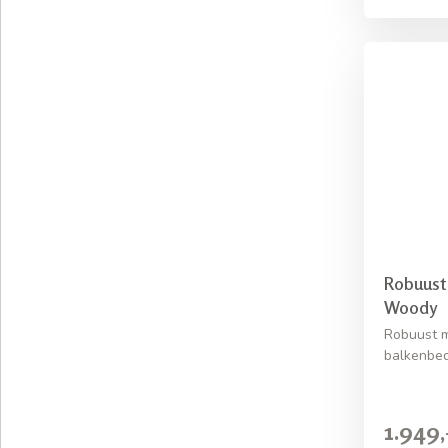
Robuust
Woody
Robuust m
balkenbe
1.949,