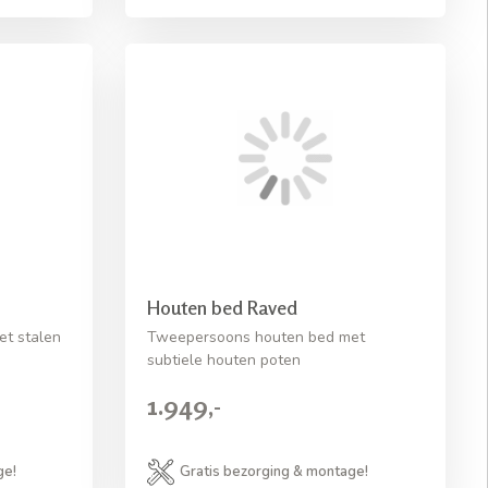
Houten bed Raved
t stalen
Tweepersoons houten bed met
subtiele houten poten
1.949,-
ge!
Gratis bezorging & montage!