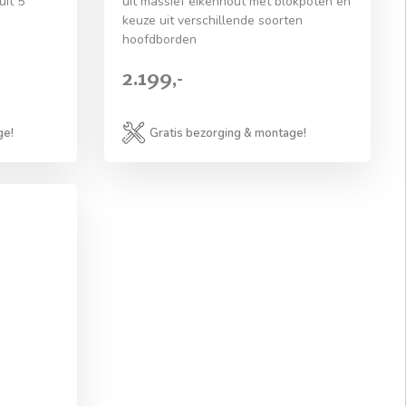
uit 5
uit massief eikenhout met blokpoten en
keuze uit verschillende soorten
hoofdborden
2.199,-
ge!
Gratis bezorging & montage!