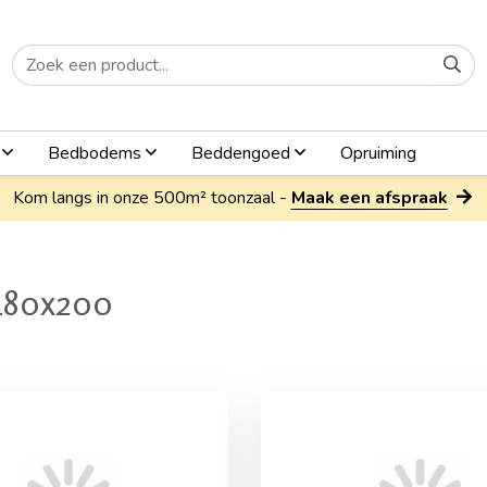
n
Bedbodems
Beddengoed
Opruiming
Kom langs in onze 500m² toonzaal -
Maak een afspraak
 180x200