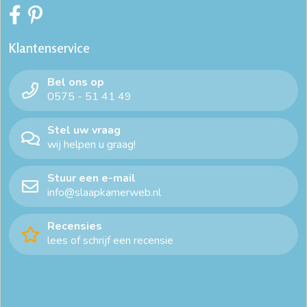
bed met matras
bedden 140
beddenspeciaalzaak
Klantenservice
beddenspecialist
beddenwinkel
beddenwinkels
Bel ons op
bedframe 140x200
bedframe 140x200 met lattenbodem
0575 - 51 41 49
bedframe 140x200 zonder lattenbodem
bedframe 140x220
Stel uw vraag
wij helpen u graag!
bedframe 160x200
bedframe 160x200 met lattenbodem
Stuur een e-mail
bedframe 160x200 wit
bedframe 160x210
info@slaapkamerweb.nl
bedframe 160x220
bedframe 180x200 zonder lattenbodem
Recensies
lees of schrijf een recensie
bedframe 180x210
bedframe 180x220
bedframe 200x200
bedframe 200x210
bedframe eiken