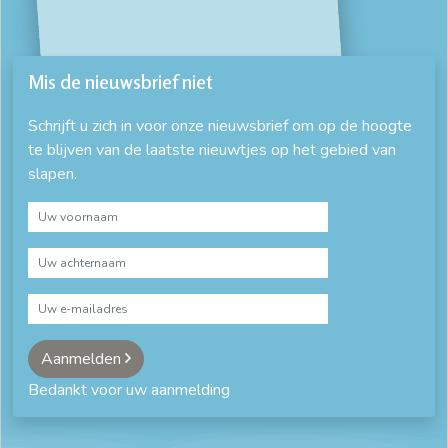
bedombouw 200x200
bedombouw 200x220
bedombouw met lattenbodem
bedombouw op maat
Mis de nieuwsbrief niet
bedombouw voor elektrische lattenbodem
Schrijft u zich in voor onze nieuwsbrief om op de hoogte
te blijven van de laatste nieuwtjes op het gebied van
bedombouw zonder lattenbodem
beuken 140x200
slapen.
beuken 160x200
beuken 180x200
beuken 200x200
Beuken bed
beuken bedden
blank eiken bed
blank eiken ledikant
blank houten bed
comfort ledikant
compleet bed
complete bedden
Aanmelden
Bedankt voor uw aanmelding
complete bedden aanbiedingen
design bed
dubbel bed
eiken 140x200
eiken 160x200