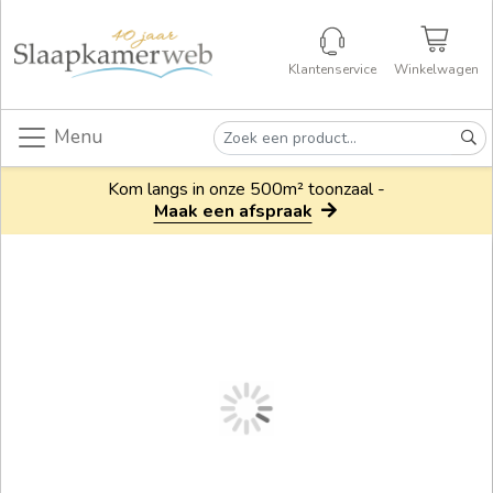
Klantenservice
Winkelwagen
Menu
Kom langs in onze 500m² toonzaal -
Maak een afspraak