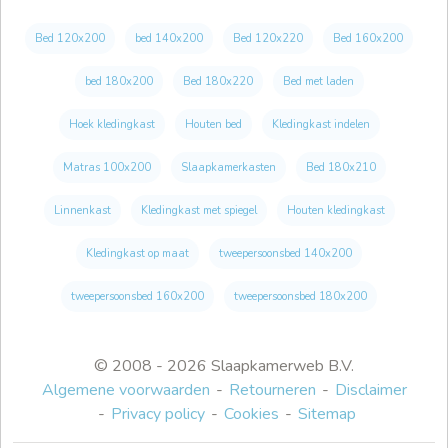
Bed 120x200
bed 140x200
Bed 120x220
Bed 160x200
bed 180x200
Bed 180x220
Bed met laden
Hoek kledingkast
Houten bed
Kledingkast indelen
Matras 100x200
Slaapkamerkasten
Bed 180x210
Linnenkast
Kledingkast met spiegel
Houten kledingkast
Kledingkast op maat
tweepersoonsbed 140x200
tweepersoonsbed 160x200
tweepersoonsbed 180x200
© 2008 - 2026 Slaapkamerweb B.V.
Algemene voorwaarden
Retourneren
Disclaimer
Privacy policy
Cookies
Sitemap