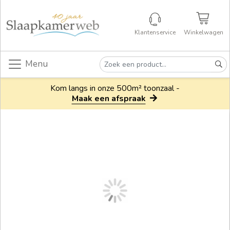
Klantenservice
Winkelwagen
Menu
Kom langs in onze 500m² toonzaal -
Maak een afspraak