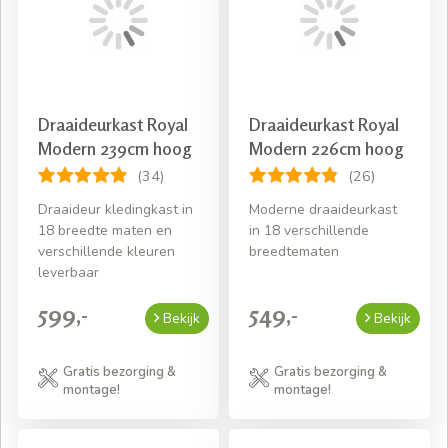
hoekkast
Als u uw hoekkast koopt bij Slaapkamerweb dan
bezorgen en monteren wij gratis door heel Nederland
(met uitzondering van de Waddeneilanden). Wij doen dit
met plezier voor u. Natuurlijk nemen wij het
Draaideurkast Royal
Draaideurkast Royal
overgebleven verpakkingsmateriaal weer mee, zodat uw
Modern 239cm hoog
Modern 226cm hoog
kamer netjes achterblijft.
(34)
(26)
Draaideur kledingkast in
Moderne draaideurkast
18 breedte maten en
in 18 verschillende
verschillende kleuren
breedtematen
leverbaar
599,-
549,-
Bekijk
Bekijk
Gratis bezorging &
Gratis bezorging &
montage!
montage!