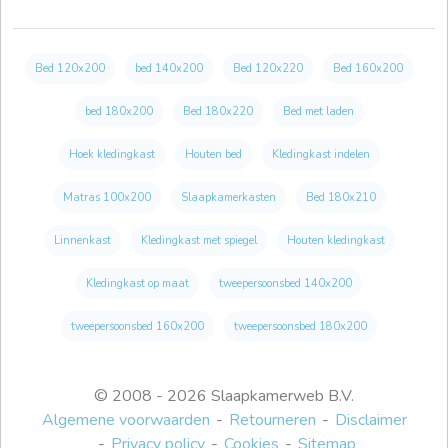
Bed 120x200
bed 140x200
Bed 120x220
Bed 160x200
bed 180x200
Bed 180x220
Bed met laden
Hoek kledingkast
Houten bed
Kledingkast indelen
Matras 100x200
Slaapkamerkasten
Bed 180x210
Linnenkast
Kledingkast met spiegel
Houten kledingkast
Kledingkast op maat
tweepersoonsbed 140x200
tweepersoonsbed 160x200
tweepersoonsbed 180x200
© 2008 - 2026 Slaapkamerweb B.V.
Algemene voorwaarden
Retourneren
Disclaimer
Privacy policy
Cookies
Sitemap