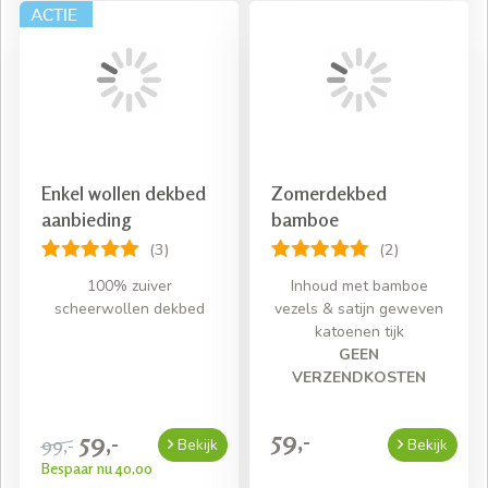
Enkel wollen dekbed
Zomerdekbed
aanbieding
bamboe
(3)
(2)
100% zuiver
Inhoud met bamboe
scheerwollen dekbed
vezels & satijn geweven
katoenen tijk
GEEN
VERZENDKOSTEN
59,-
59,-
99,-
Bekijk
Bekijk
Bespaar nu 40,00