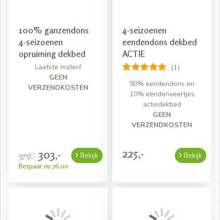
100% ganzendons
4-seizoenen
4-seizoenen
eendendons dekbed
opruiming dekbed
ACTIE
Laatste maten!
(1)
GEEN
90% eendendons en
VERZENDKOSTEN
10% eendenveertjes
actiedekbed
GEEN
VERZENDKOSTEN
225,-
303,-
379,-
Bekijk
Bekijk
Bespaar nu 76,00