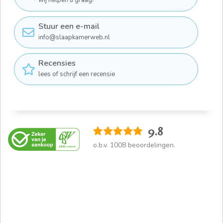
wij helpen u graag!
Stuur een e-mail
info@slaapkamerweb.nl
Recensies
lees of schrijf een recensie
9.8
o.b.v.
1008
beoordelingen.