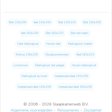
Bed 120x200
bed 140x200
Bed 120x220
Bed 160x200
bed 180x200
Bed 180x220
Bed met laden
Hoek kledingkast
Houten bed
Kledingkast indelen
Matras 100x200
Slaapkamerkasten
Bed 180x210
Linnenkast
Kledingkast met spiegel
Houten kledingkast
Kledingkast op maat
tweepersoonsbed 140x200
tweepersoonsbed 160x200
tweepersoonsbed 180x200
© 2008 - 2026 Slaapkamerweb B.V.
Algemene voorwaarden
Retourneren
Disclaimer