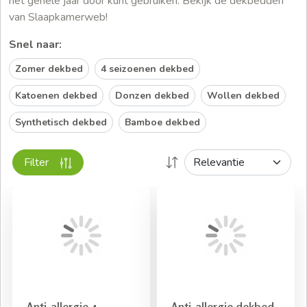
het gehele jaar door kunt gebruiken. Bekijk de dekbedden
van Slaapkamerweb!
Snel naar:
Zomer dekbed
4 seizoenen dekbed
Katoenen dekbed
Donzen dekbed
Wollen dekbed
Synthetisch dekbed
Bamboe dekbed
Filter
Anti-allergie 4-
Anti-allergie dekbed