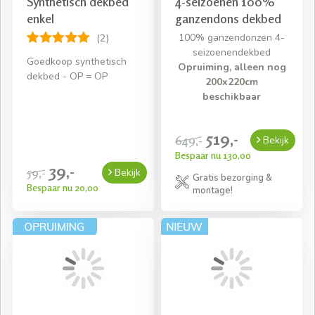
Synthetisch dekbed
4-seizoenen 100%
enkel
ganzendons dekbed
100% ganzendonzen 4-
(2)
seizoenendekbed
Goedkoop synthetisch
Opruiming, alleen nog
dekbed - OP = OP
200x220cm
beschikbaar
519,-
649,-
Bekijk
Bespaar nu 130,00
39,-
59,-
Bekijk
Gratis bezorging &
Bespaar nu 20,00
montage!