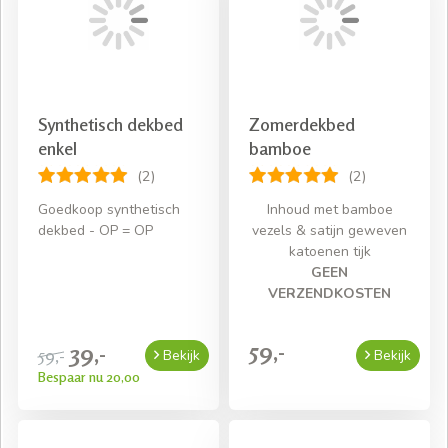
Gratis bezorging bij een bestelling van € 50,- aan
beddengoed
Synthetisch dekbed
Zomerdekbed
enkel
bamboe
(2)
(2)
Goedkoop synthetisch
Inhoud met bamboe
dekbed - OP = OP
vezels & satijn geweven
katoenen tijk
GEEN
VERZENDKOSTEN
59,-
39,-
59,-
Bekijk
Bekijk
Bespaar nu 20,00