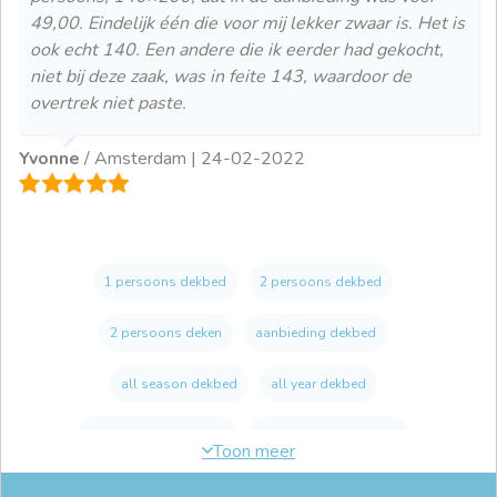
49,00. Eindelijk één die voor mij lekker zwaar is. Het is
ook echt 140. Een andere die ik eerder had gekocht,
niet bij deze zaak, was in feite 143, waardoor de
overtrek niet paste.
Yvonne
/ Amsterdam |
24-02-2022
1 persoons dekbed
2 persoons dekbed
2 persoons deken
aanbieding dekbed
all season dekbed
all year dekbed
beddengoed 200x200
beddengoed 240x220
beddengoed aanbieding
beddengoed goedkoop