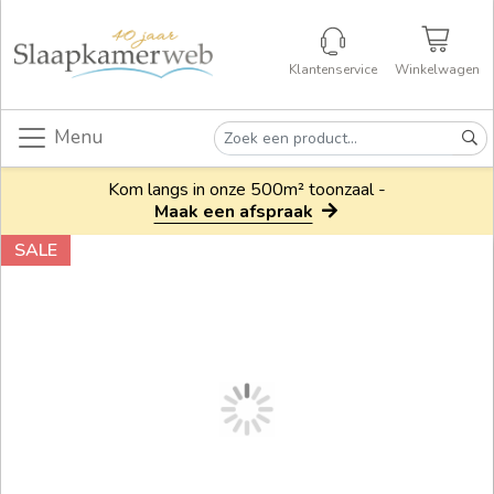
Klantenservice
Winkelwagen
Menu
Kom langs in onze 500m² toonzaal -
Maak een afspraak
SALE