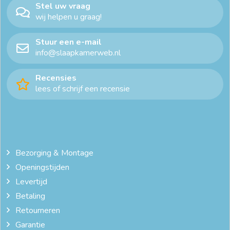
goedkope dekbedden
goedkope dekbedden 200x200
Stel uw vraag
wij helpen u graag!
groot dekbed
hip beddengoed
hip dekbed
Stuur een e-mail
ledikant beddengoed
luxe beddengoed
info@slaapkamerweb.nl
mooi beddengoed
mooie dekbedden
Recensies
lees of schrijf een recensie
tweepersoons dekbed
warm dekbed
winterdekbed
wollen 4 seizoenen dekbed
zwaar dekbed
Bezorging & Montage
Openingstijden
Levertijd
Betaling
Retourneren
Garantie