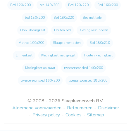
Bed 120x200
bed 140x200
Bed 120x220
Bed 160x200
bed 180x200
Bed 180x220
Bed met laden
Hoek kledingkast
Houten bed
Kledingkast indelen
Matras 100x200
Slaapkamerkasten
Bed 180x210
Linnenkast
Kledingkast met spiegel
Houten kledingkast
Kledingkast op maat
tweepersoonsbed 140x200
tweepersoonsbed 160x200
tweepersoonsbed 180x200
© 2008 - 2026 Slaapkamerweb B.V.
Algemene voorwaarden
Retourneren
Disclaimer
Privacy policy
Cookies
Sitemap