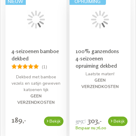
4-seizoenen bamboe
100% ganzendons
dekbed
4-seizoenen
opruiming dekbed
(1)
Laatste maten!
Dekbed met bamboe
GEEN
vezels en satijn geweven
VERZENDKOSTEN
katoenen tijk
GEEN
VERZENDKOSTEN
189,-
303,-
379,-
Bekijk
Bekijk
Bespaar nu 76,00