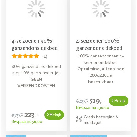
4-seizoenen 90%
4-seizoenen 100%
ganzendons dekbed
ganzendons dekbed
100% ganzendonzen 4-
(1)
seizoenendekbed
90% ganzendons dekbed
Opruiming, alleen nog
met 10% ganzenveertjes
200x220cm
GEEN
beschikbaar
VERZENDKOSTEN
519,-
649,-
Bekijk
Bespaar nu 130,00
223,-
279,-
Bekijk
Gratis bezorging &
Bespaar nu 56,00
montage!