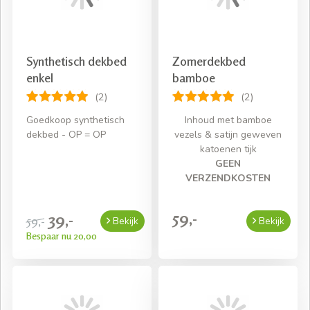
Snelle levering mits voorradig
Gratis bezorging bij een bestelling van € 50,- aan
beddengoed
Synthetisch dekbed
Zomerdekbed
enkel
bamboe
(2)
(2)
Goedkoop synthetisch
Inhoud met bamboe
dekbed - OP = OP
vezels & satijn geweven
katoenen tijk
GEEN
VERZENDKOSTEN
59,-
39,-
59,-
Bekijk
Bekijk
Bespaar nu 20,00