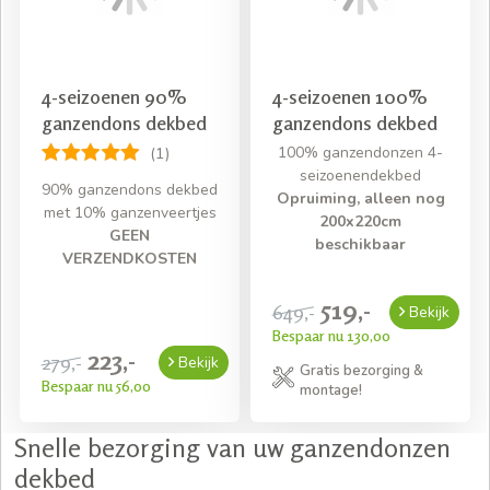
Gratis bezorging bij een bestelling van € 50,- aan
beddengoed
4-seizoenen 90%
4-seizoenen 100%
ganzendons dekbed
ganzendons dekbed
100% ganzendonzen 4-
(1)
seizoenendekbed
90% ganzendons dekbed
Opruiming, alleen nog
met 10% ganzenveertjes
200x220cm
GEEN
beschikbaar
VERZENDKOSTEN
519,-
649,-
Bekijk
Bespaar nu 130,00
223,-
279,-
Bekijk
Gratis bezorging &
Bespaar nu 56,00
montage!
Snelle bezorging van uw ganzendonzen
dekbed