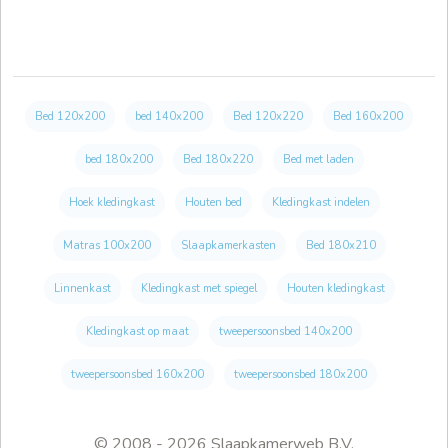
Bed 120x200
bed 140x200
Bed 120x220
Bed 160x200
bed 180x200
Bed 180x220
Bed met laden
Hoek kledingkast
Houten bed
Kledingkast indelen
Matras 100x200
Slaapkamerkasten
Bed 180x210
Linnenkast
Kledingkast met spiegel
Houten kledingkast
Kledingkast op maat
tweepersoonsbed 140x200
tweepersoonsbed 160x200
tweepersoonsbed 180x200
© 2008 - 2026 Slaapkamerweb B.V.