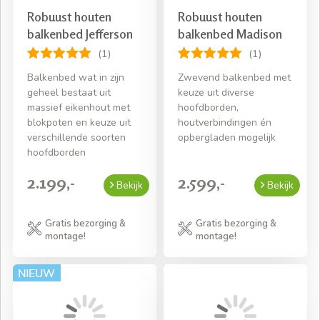
Robuust houten
Robuust houten
balkenbed Jefferson
balkenbed Madison
(1)
(1)
Balkenbed wat in zijn
Zwevend balkenbed met
geheel bestaat uit
keuze uit diverse
massief eikenhout met
hoofdborden,
blokpoten en keuze uit
houtverbindingen én
verschillende soorten
opbergladen mogelijk
hoofdborden
2.199,-
2.599,-
Bekijk
Bekijk
Gratis bezorging &
Gratis bezorging &
montage!
montage!