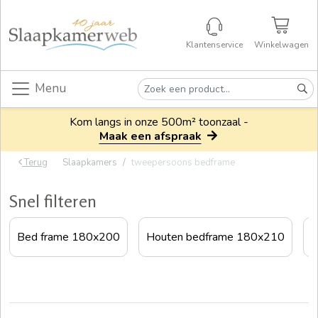
Klantenservice
Winkelwagen
Menu
Kom langs in onze 500m² toonzaal -
Maak een afspraak
Terug
Slaapkamers
tweepersoons bedframe
Snel filteren
Bed frame 180x200
Houten bedframe 180x210
H