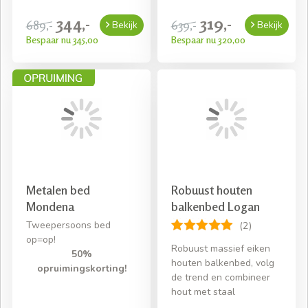
344,-
319,-
689,-
639,-
Bekijk
Bekijk
Bespaar nu 345,00
Bespaar nu 320,00
Metalen bed
Robuust houten
Mondena
balkenbed Logan
Tweepersoons bed
(2)
op=op!
Robuust massief eiken
50%
houten balkenbed, volg
opruimingskorting!
de trend en combineer
hout met staal