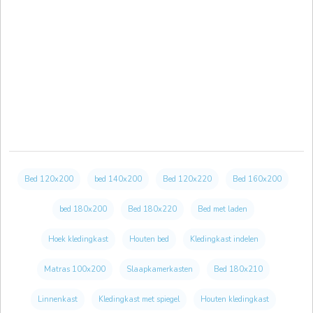
Bed 120x200
bed 140x200
Bed 120x220
Bed 160x200
bed 180x200
Bed 180x220
Bed met laden
Hoek kledingkast
Houten bed
Kledingkast indelen
Matras 100x200
Slaapkamerkasten
Bed 180x210
Linnenkast
Kledingkast met spiegel
Houten kledingkast