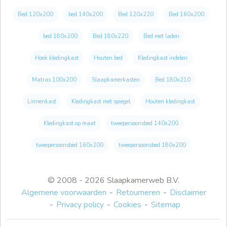
Bed 120x200
bed 140x200
Bed 120x220
Bed 160x200
bed 180x200
Bed 180x220
Bed met laden
Hoek kledingkast
Houten bed
Kledingkast indelen
Matras 100x200
Slaapkamerkasten
Bed 180x210
Linnenkast
Kledingkast met spiegel
Houten kledingkast
Kledingkast op maat
tweepersoonsbed 140x200
tweepersoonsbed 160x200
tweepersoonsbed 180x200
© 2008 - 2026 Slaapkamerweb B.V.
Algemene voorwaarden
Retourneren
Disclaimer
Privacy policy
Cookies
Sitemap