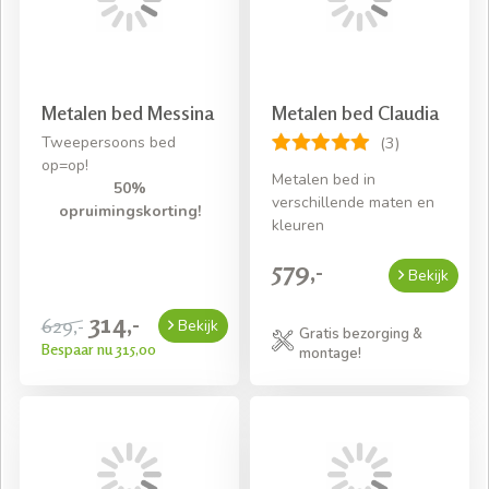
Metalen bed Messina
Metalen bed Claudia
Tweepersoons bed
(3)
op=op!
Metalen bed in
50%
verschillende maten en
opruimingskorting!
kleuren
579,-
Bekijk
314,-
629,-
Bekijk
Gratis bezorging &
Bespaar nu 315,00
montage!