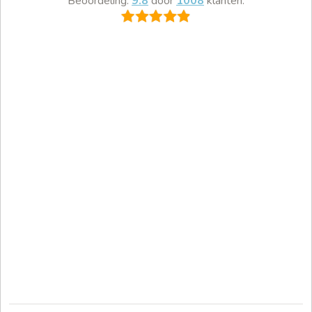
Beoordeling:
9.8
door
1008
klanten.