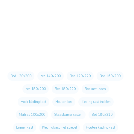
Bed 120x200
bed 140x200
Bed 120x220
Bed 160x200
bed 180x200
Bed 180x220
Bed met laden
Hoek kledingkast
Houten bed
Kledingkast indelen
Matras 100x200
Slaapkamerkasten
Bed 180x210
Linnenkast
Kledingkast met spiegel
Houten kledingkast