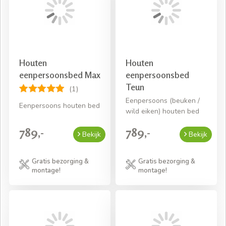
het verpakkingsmateriaal weer mee terug! Ideaal toch? U
stapt dezelfde avond nog in uw nieuwe bed. Wat zult u
lekker slapen!
Houten
Houten
eenpersoonsbed Max
eenpersoonsbed
Teun
(1)
Eenpersoons (beuken /
Eenpersoons houten bed
wild eiken) houten bed
789,-
789,-
Bekijk
Bekijk
Gratis bezorging &
Gratis bezorging &
montage!
montage!