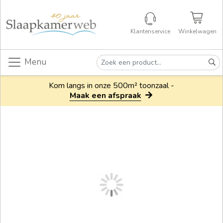
Klantenservice
Winkelwagen
Menu
Kom langs in onze 500m² toonzaal -
Maak een afspraak