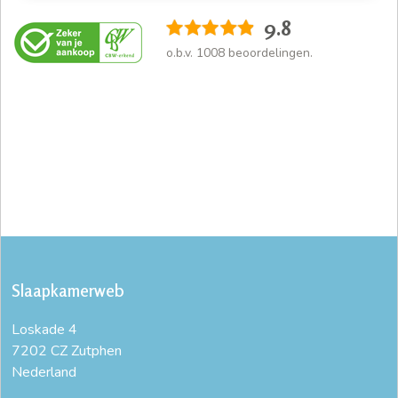
9.8
o.b.v.
1008
beoordelingen.
Slaapkamerweb
Loskade 4
7202 CZ Zutphen
Nederland