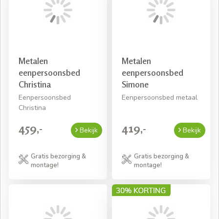
plaats in uw woning en nemen de verpakkingsmaterialen
mee terug. Daar heeft u dus geen omkijken naar!
Metalen
Metalen
eenpersoonsbed
eenpersoonsbed
Christina
Simone
Eenpersoonsbed
Eenpersoonsbed metaal
Christina
459,-
419,-
Bekijk
Bekijk
Gratis bezorging &
Gratis bezorging &
montage!
montage!