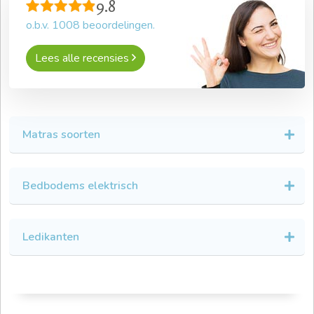
9.8
o.b.v.
1008
beoordelingen.
Lees alle recensies
Matras soorten
Bedbodems elektrisch
Ledikanten