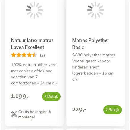
Natuur latex matras
Matras Polyether
Lavea Excellent
Basic
SG30 polyether matras
(2)
Vooral geschikt voor
100% natuurrubber kern
kinderen en/of
met cooltex afdeklaag
logeerbedden - 16 cm
voorzien van 7
dik
comfortzones - 24 cm dik
1.199,-
Bekijk
229,-
Bekijk
Gratis bezorging &
montage!