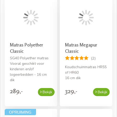
Matras Polyether
Matras Megapur
Classic
Classic
SG40 Polyether matras
(2)
Vooral geschikt voor
Koudschuimmatras HR55
kinderen en/of
of HR60
logeerbedden - 16 cm
16 cm dik
dik
289,-
329,-
Bekijk
Bekijk