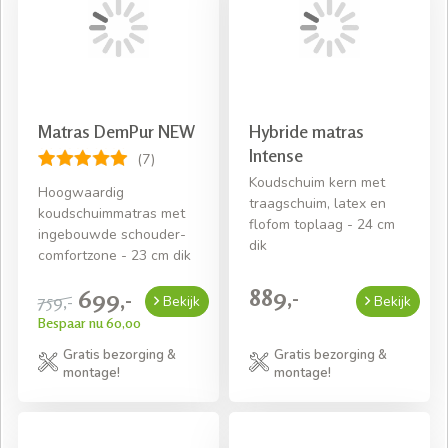
Matras DemPur NEW
Hybride matras
Intense
(7)
Koudschuim kern met
Hoogwaardig
traagschuim, latex en
koudschuimmatras met
flofom toplaag - 24 cm
ingebouwde schouder-
dik
comfortzone - 23 cm dik
889,-
699,-
759,-
Bekijk
Bekijk
Bespaar nu 60,00
Gratis bezorging &
Gratis bezorging &
montage!
montage!