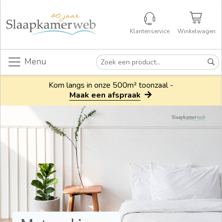
Klantenservice
Winkelwagen
Menu
Kom langs in onze 500m² toonzaal -
Maak een afspraak