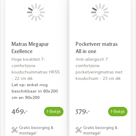
Matras Megapur
Pocketveer matras
Exellence
All in one
Hoge kwaliteit 7-
Anti-allergisch 7
comfortzone
comfortzone
koudschuimmatras HR55
pocketveringmatras met
- 22 cm dik
koudschuim - 23 cm dik
Let op: enkel nog
beschikbaar in 80x200
cm en 90x200
469,-
579,-
Bekijk
Bekijk
Gratis bezorging &
Gratis bezorging &
montage!
montage!