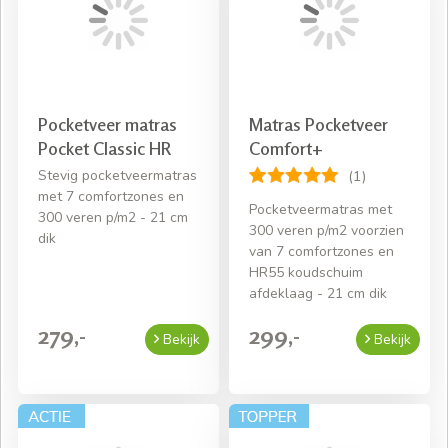
heeft u 2 losse matrassen en last van een spleet
ertussen? Dan kiest u voor een
topper
, deze legt u
bovenop de 2 aparte matrassen om er één geheel van te
maken.
Pocketveer matras
Matras Pocketveer
Komt u er nog niet helemaal uit? Schroom dan niet om
Pocket Classic HR
Comfort+
contact met ons op te nemen. Wij helpen u graag op
Stevig pocketveermatras
(1)
weg!
met 7 comfortzones en
Pocketveermatras met
300 veren p/m2 - 21 cm
300 veren p/m2 voorzien
dik
van 7 comfortzones en
HR55 koudschuim
afdeklaag - 21 cm dik
279,-
299,-
Bekijk
Bekijk