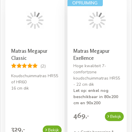
Matras Megapur
Matras Megapur
Classic
Exellence
Hoge kwaliteit 7-
(2)
comfortzone
Koudschuimmatras HR55
koudschuimmatras HR55
of HR60
- 22 cm dik
16 cm dik
Let op: enkel nog
beschikbaar in 80x200
cm en 90x200
469,-
Bekijk
329,-
Bekijk