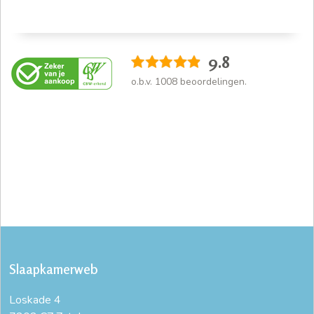
9.8
o.b.v.
1008
beoordelingen.
Slaapkamerweb
Loskade 4