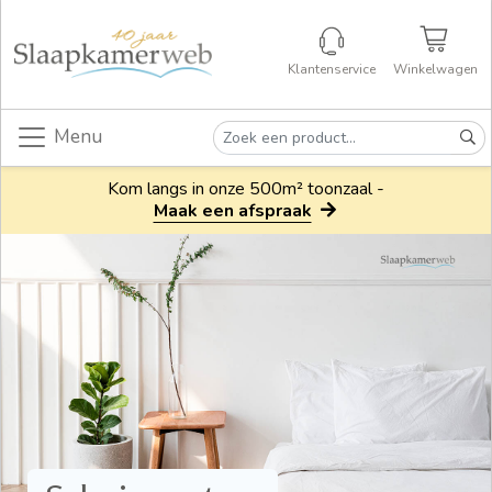
Klantenservice
Winkelwagen
Menu
Kom langs in onze 500m² toonzaal -
Maak een afspraak