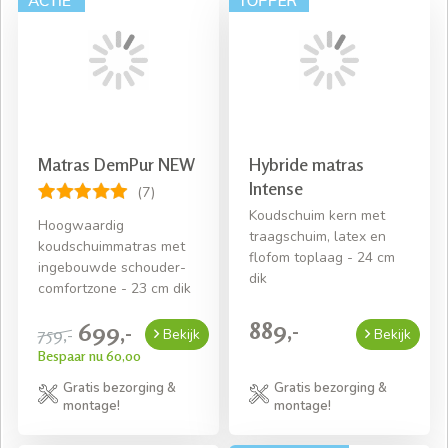
Matras DemPur NEW
Hybride matras
Intense
(7)
Koudschuim kern met
Hoogwaardig
traagschuim, latex en
koudschuimmatras met
flofom toplaag - 24 cm
ingebouwde schouder-
dik
comfortzone - 23 cm dik
889,-
699,-
759,-
Bekijk
Bekijk
Bespaar nu 60,00
Gratis bezorging &
Gratis bezorging &
montage!
montage!