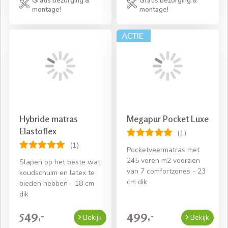
Gratis bezorging &
Gratis bezorging &
montage!
montage!
Hybride matras
Megapur Pocket Luxe
Elastoflex
(1)
(1)
Pocketveermatras met
245 veren m2 voorzien
Slapen op het beste wat
van 7 comfortzones - 23
koudschuim en latex te
cm dik
bieden hebben - 18 cm
dik
549,-
499,-
Bekijk
Bekijk