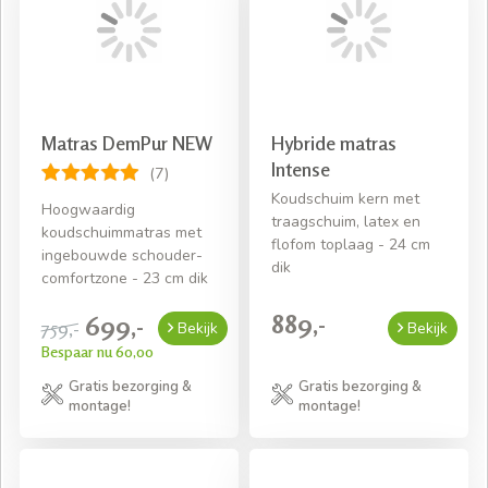
Matras DemPur NEW
Hybride matras
Intense
(7)
Koudschuim kern met
Hoogwaardig
traagschuim, latex en
koudschuimmatras met
flofom toplaag - 24 cm
ingebouwde schouder-
dik
comfortzone - 23 cm dik
889,-
699,-
759,-
Bekijk
Bekijk
Bespaar nu 60,00
Gratis bezorging &
Gratis bezorging &
montage!
montage!