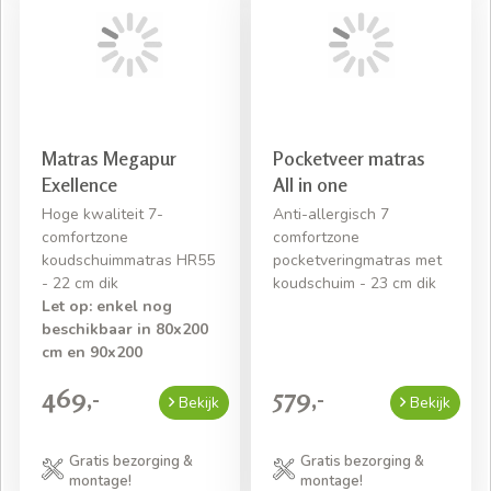
Matras Megapur
Pocketveer matras
Exellence
All in one
Hoge kwaliteit 7-
Anti-allergisch 7
comfortzone
comfortzone
koudschuimmatras HR55
pocketveringmatras met
- 22 cm dik
koudschuim - 23 cm dik
Let op: enkel nog
beschikbaar in 80x200
cm en 90x200
469,-
579,-
Bekijk
Bekijk
Gratis bezorging &
Gratis bezorging &
montage!
montage!