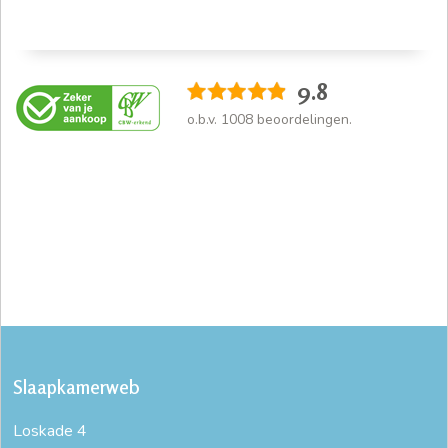
9.8
o.b.v.
1008
beoordelingen.
Slaapkamerweb
Loskade 4