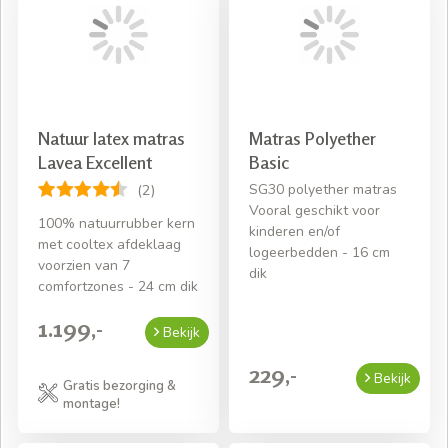
Natuur latex matras
Matras Polyether
Lavea Excellent
Basic
SG30 polyether matras
(2)
Vooral geschikt voor
100% natuurrubber kern
kinderen en/of
met cooltex afdeklaag
logeerbedden - 16 cm
voorzien van 7
dik
comfortzones - 24 cm dik
1.199,-
Bekijk
229,-
Bekijk
Gratis bezorging &
montage!