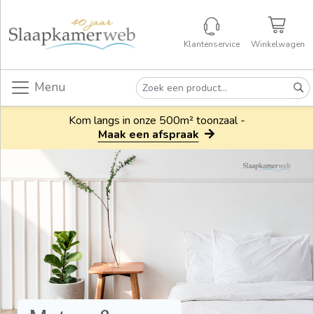
Klantenservice
Winkelwagen
Menu
Kom langs in onze 500m² toonzaal -
Maak een afspraak