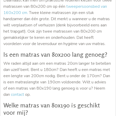
Daarnaast kan men om praktische redenen kiezen voor twee
matrassen van 80x200 cm op één
tweepersoonsbed van
160x200 cm.
Twee kleine matrassen zijn een stuk
handzamer dan één grote. Dit merkt u wanneer u de matras
wilt verplaatsen of verhuizen (denk bijvoorbeeld eens aan
het trapgat!). Ook zijn twee matrassen van 80x200 cm
gemakkelijker te keren en onderhouden. Dat heeft
voordelen voor de levensduur en hygiëne van uw matras.
Is een matras van 80x200 lang genoeg?
We raden altijd aan om een matras 20cm langer te betellen
dan uzelf bent. Bent u 180cm? Dan heeft u een matras met
een lengte van 200cm nodig. Bent u onder de 170cm? Dan
is een matraslengte van 190cm voldoende. Wilt u advies
of een matras van 80x190 lang genoeg is voor u? Neem
dan
contact
op.
Welke matras van 80x190 is geschikt
voor mij?