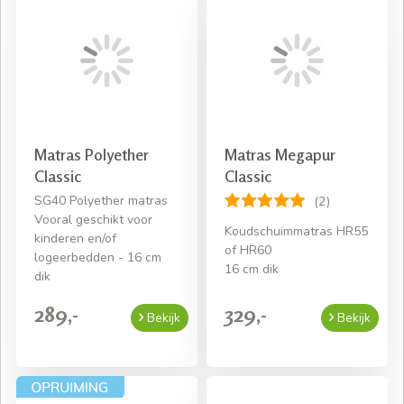
Matras Polyether
Matras Megapur
Classic
Classic
SG40 Polyether matras
(2)
Vooral geschikt voor
Koudschuimmatras HR55
kinderen en/of
of HR60
logeerbedden - 16 cm
16 cm dik
dik
289,-
329,-
Bekijk
Bekijk