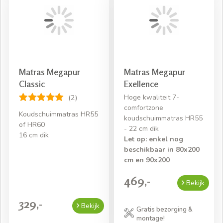
Matras Megapur
Matras Megapur
Classic
Exellence
Hoge kwaliteit 7-
(2)
comfortzone
Koudschuimmatras HR55
koudschuimmatras HR55
of HR60
- 22 cm dik
16 cm dik
Let op: enkel nog
beschikbaar in 80x200
cm en 90x200
469,-
Bekijk
329,-
Bekijk
Gratis bezorging &
montage!