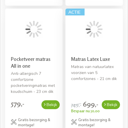
Pocketveer matras
Matras Latex Luxe
All in one
Matras van natuurlatex
voorzien van 5
Anti-allergisch 7
comfortzones - 21 cm dik
comfortzone
pocketveringmatras met
koudschuim - 23 cm dik
579,-
699,-
749,-
Bekijk
Bekijk
Bespaar nu 50,00
Gratis bezorging &
Gratis bezorging &
montage!
montage!