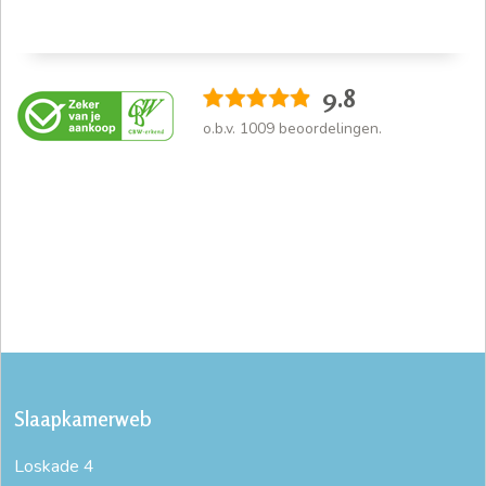
9.8
o.b.v.
1009
beoordelingen.
Slaapkamerweb
Loskade 4