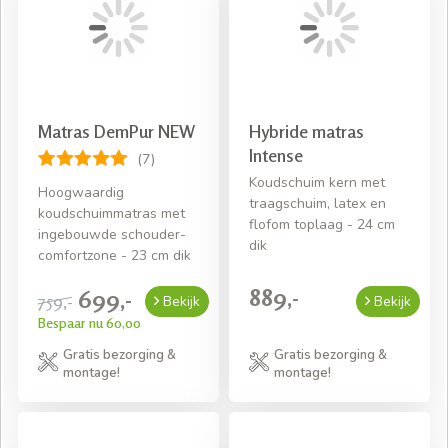
Matras DemPur NEW
Hybride matras
Intense
(7)
Koudschuim kern met
Hoogwaardig
traagschuim, latex en
koudschuimmatras met
flofom toplaag - 24 cm
ingebouwde schouder-
dik
comfortzone - 23 cm dik
889,-
699,-
759,-
Bekijk
Bekijk
Bespaar nu 60,00
Gratis bezorging &
Gratis bezorging &
montage!
montage!