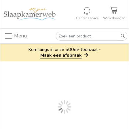
Klantenservice
Winkelwagen
Menu
Kom langs in onze 500m² toonzaal -
Maak een afspraak