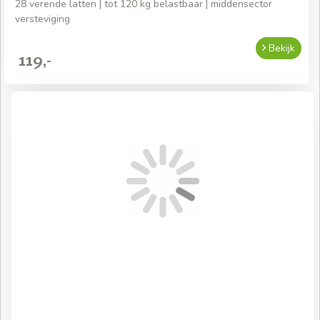
28 verende latten | tot 120 kg belastbaar | middensector
versteviging
Bekijk
119,-