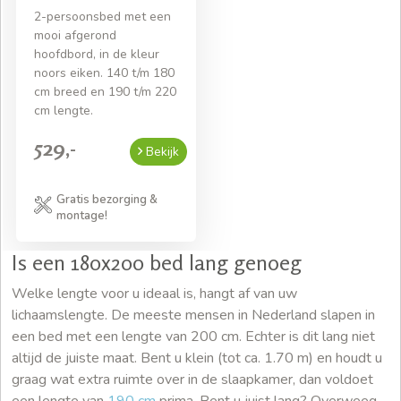
2-persoonsbed met een
mooi afgerond
hoofdbord, in de kleur
noors eiken. 140 t/m 180
cm breed en 190 t/m 220
cm lengte.
529,-
Bekijk
Gratis bezorging &
montage!
Is een 180x200 bed lang genoeg
Welke lengte voor u ideaal is, hangt af van uw
lichaamslengte. De meeste mensen in Nederland slapen in
een bed met een lengte van 200 cm. Echter is dit lang niet
altijd de juiste maat. Bent u klein (tot ca. 1.70 m) en houdt u
graag wat extra ruimte over in de slaapkamer, dan voldoet
een lengte van
190 cm
prima. Bent u juist lang? Overweeg