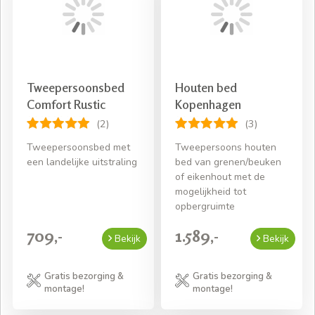
nieuwe bed! Ideaal toch?
Tweepersoonsbed
Houten bed
Comfort Rustic
Kopenhagen
(2)
(3)
Tweepersoonsbed met
Tweepersoons houten
een landelijke uitstraling
bed van grenen/beuken
of eikenhout met de
mogelijkheid tot
opbergruimte
709,-
1.589,-
Bekijk
Bekijk
Gratis bezorging &
Gratis bezorging &
montage!
montage!