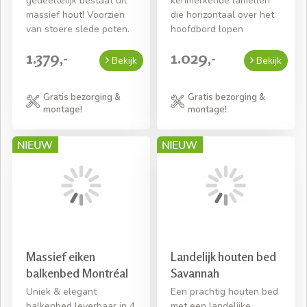
gedeeltelijk bestaat uit
kenmerkende lamellen
massief hout! Voorzien
die horizontaal over het
van stoere slede poten.
hoofdbord lopen
1.379,-
1.029,-
Bekijk
Bekijk
Gratis bezorging &
Gratis bezorging &
montage!
montage!
Massief eiken
Landelijk houten bed
balkenbed Montréal
Savannah
Uniek & elegant
Een prachtig houten bed
balkenbed leverbaar in 4
met een landelijke