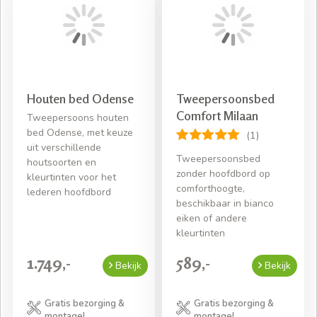
Houten bed Odense
Tweepersoonsbed
Comfort Milaan
Tweepersoons houten
bed Odense, met keuze
(1)
uit verschillende
Tweepersoonsbed
houtsoorten en
zonder hoofdbord op
kleurtinten voor het
comforthoogte,
lederen hoofdbord
beschikbaar in bianco
eiken of andere
kleurtinten
1.749,-
589,-
Bekijk
Bekijk
Gratis bezorging &
Gratis bezorging &
montage!
montage!