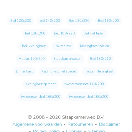
Bed 120x200
bed 140x200
Bed 120x220
Bed 160x200
bed 180x200
Bed 180x220
Bed met laden
Hoek kledingkast
Houten bed
Kledingkast indelen
Matras 100x200
Slaapkamerkasten
Bed 180x210
Linnenkast
Kledingkast met spiegel
Houten kledingkast
Kledingkast op maat
tweepersoonsbed 140x200
tweepersoonsbed 160x200
tweepersoonsbed 180x200
© 2008 - 2026 Slaapkamerweb B.V.
Algemene voorwaarden
Retourneren
Disclaimer
Privacy policy
Cookies
Sitemap