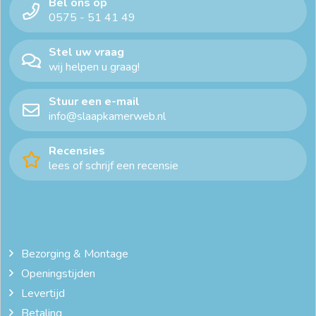
Bel ons op
metalen bed zwart
metalen bedframe
0575 - 51 41 49
metalen bedframe 90x200
metalen eenpersoonsbed
Stel uw vraag
wij helpen u graag!
metalen ledikant
modern bed
stalen bedframe
Stuur een e-mail
stalen bedframe 90x200
stalen eenpersoonsbed
info@slaapkamerweb.nl
zwart metalen bed
Recensies
lees of schrijf een recensie
Bezorging & Montage
Openingstijden
Levertijd
Betaling