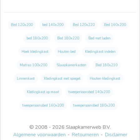
Bed 120x200
bed 140x200
Bed 120x220
Bed 160x200
bed 180x200
Bed 180x220
Bed met laden
Hoek kledingkast
Houten bed
Kledingkast indelen
Matras 100x200
Slaapkamerkasten
Bed 180x210
Linnenkast
Kledingkast met spiegel
Houten kledingkast
Kledingkast op maat
tweepersoonsbed 140x200
tweepersoonsbed 160x200
tweepersoonsbed 180x200
© 2008 - 2026 Slaapkamerweb B.V.
Algemene voorwaarden
Retourneren
Disclaimer