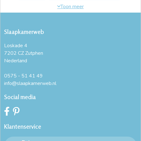
bed 90x220
bed inclusief matras en lattenbodem
bedframe 90x200
bedframe 90x200 zonder lattenbodem
Slaapkamerweb
bedframe 90x200 zwart
bedframe 90x210
Loskade 4
bedframe 90x220
bedframe eenpersoonsbed
7202 CZ Zutphen
Nederland
bedombouw
bedombouw 90x200
bedombouw 90x210
bedombouw 90x220
0575 - 51 41 49
info@slaapkamerweb.nl
eenpersoonsbed 90x200
eenpersoonsbed compleet
Social media
eenpersoonsbed met lattenbodem
ijzeren 1 persoonsbed
ijzeren bed
ijzeren bed 1 persoons
ijzeren bed 90x200
Klantenservice
ijzeren eenpersoonsbed
metaal bed
metalen bed