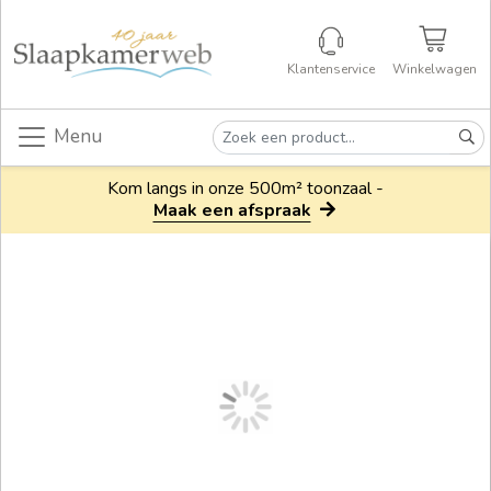
Klantenservice
Winkelwagen
Menu
Kom langs in onze 500m² toonzaal -
Maak een afspraak