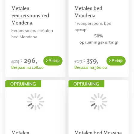
Metalen
Metalen bed
eenpersoonsbed
Mondena
Mondena
Tweepersoons bed
op=op!
Eenpersoons metalen
50%
bed Mondena
opruimingskorting!
296,-
359,-
424,-
719,-
Bekijk
Bekijk
Bespaar nu 128,00
Bespaar nu 360,00
Metalen
Metalen bed Messina