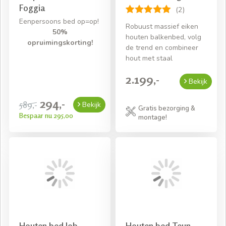
Foggia
(2)
Eenpersoons bed op=op!
Robuust massief eiken
50%
houten balkenbed, volg
opruimingskorting!
de trend en combineer
hout met staal
2.199,-
Bekijk
294,-
589,-
Bekijk
Gratis bezorging &
Bespaar nu 295,00
montage!
Houten bed Job
Houten bed Teun