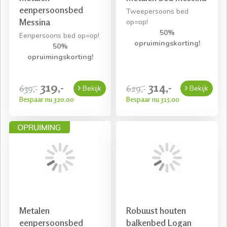
eenpersoonsbed
Tweepersoons bed
Messina
op=op!
50%
Eenpersoons bed op=op!
opruimingskorting!
50%
opruimingskorting!
319,-
314,-
639,-
629,-
Bekijk
Bekijk
Bespaar nu 320,00
Bespaar nu 315,00
Metalen
Robuust houten
eenpersoonsbed
balkenbed Logan