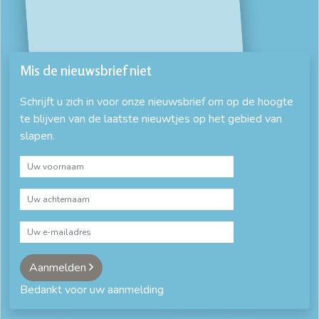
bedombouw met lattenbodem
bedombouw op maat
bedombouw voor elektrische lattenbodem
Mis de nieuwsbrief niet
bedombouw zonder lattenbodem
beuken 140x200
Schrijft u zich in voor onze nieuwsbrief om op de hoogte
te blijven van de laatste nieuwtjes op het gebied van
beuken 160x200
beuken 180x200
beuken 200x200
slapen.
Beuken bed
beuken bedden
blank eiken bed
blank eiken ledikant
blank houten bed
comfort ledikant
compleet bed
complete bedden
design bed
donker eiken bed
donker houten ledikant
dubbel bed
Aanmelden
Bedankt voor uw aanmelding
eiken 140x200
eiken 160x200
eiken 180x200