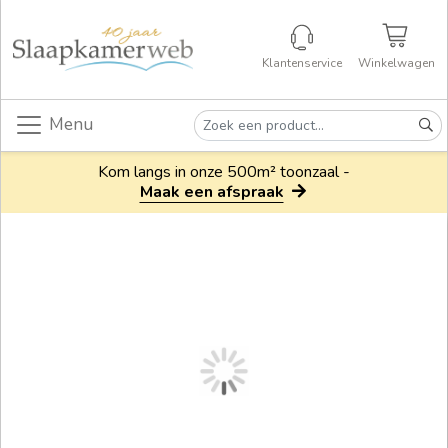
Klantenservice
Winkelwagen
Menu
Kom langs in onze 500m² toonzaal -
Maak een afspraak