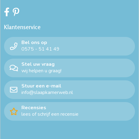
bed inclusief matras en lattenbodem
bed ledikant 180x200
bedden 140
beddenwinkel
beddenwinkels
Klantenservice
bedframe 140x200
bedframe 140x200 met lattenbodem
Bel ons op
bedframe 140x200 zonder lattenbodem
bedframe 140x220
0575 - 51 41 49
bedframe 160x200
bedframe 160x200 met lattenbodem
Stel uw vraag
wij helpen u graag!
bedframe 160x210
bedframe 160x220
Stuur een e-mail
bedframe 180x200 zonder lattenbodem
bedframe 180x210
info@slaapkamerweb.nl
bedframe 180x220
bedframe 200x200
Recensies
lees of schrijf een recensie
bedframe 200x210
bedframe eiken
bedframe met hoofdbord
bedframe met lattenbodem