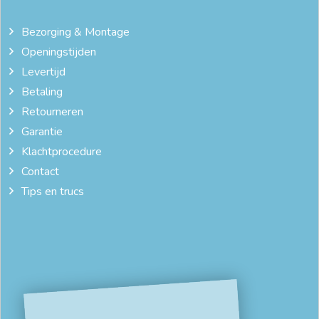
bedframe met lattenbodem 180x200
bedframe met matras
Bezorging & Montage
Openingstijden
bedframe met nachtkastjes
bedframe online
Levertijd
bedframe op maat
bedframe voor elektrische lattenbodem
Betaling
Retourneren
bedframe zonder lattenbodem
bedframe zonder matras
Garantie
bedombouw
bedombouw 140x200
Klachtprocedure
Contact
bedombouw 140x210
bedombouw 160 x 200
Tips en trucs
bedombouw 160x210
bedombouw 160x220
bedombouw 180 x 200
bedombouw 180x200 hout
bedombouw 180x210
bedombouw 180x220
bedombouw 200x200
bedombouw 200x220