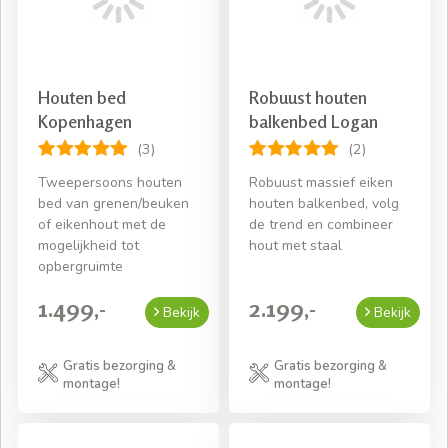
Houten bed
Robuust houten
Kopenhagen
balkenbed Logan
(3)
(2)
Tweepersoons houten
Robuust massief eiken
bed van grenen/beuken
houten balkenbed, volg
of eikenhout met de
de trend en combineer
mogelijkheid tot
hout met staal
opbergruimte
1.499,-
2.199,-
Bekijk
Bekijk
Gratis bezorging &
Gratis bezorging &
montage!
montage!