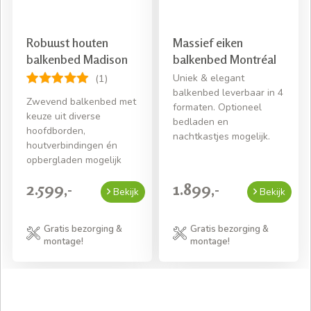
Robuust houten
Massief eiken
balkenbed Madison
balkenbed Montréal
Uniek & elegant
(1)
balkenbed leverbaar in 4
Zwevend balkenbed met
formaten. Optioneel
keuze uit diverse
bedladen en
hoofdborden,
nachtkastjes mogelijk.
houtverbindingen én
opbergladen mogelijk
2.599,-
1.899,-
Bekijk
Bekijk
Gratis bezorging &
Gratis bezorging &
montage!
montage!