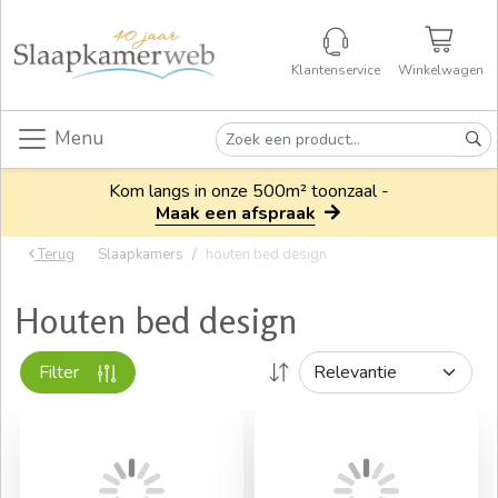
Klantenservice
Winkelwagen
Menu
Kom langs in onze 500m² toonzaal -
Maak een afspraak
Terug
Slaapkamers
houten bed design
Houten bed design
Filter