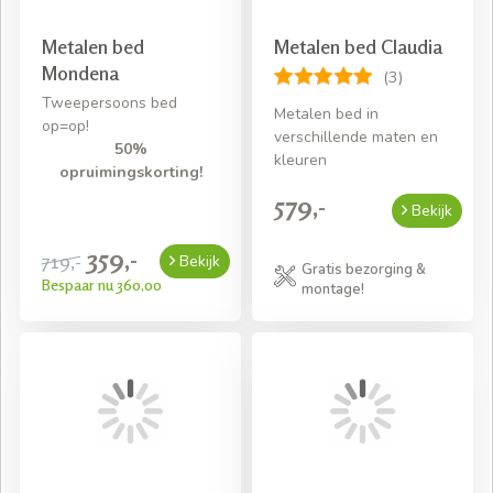
Metalen bed
Metalen bed Claudia
Mondena
(3)
Tweepersoons bed
Metalen bed in
op=op!
verschillende maten en
50%
kleuren
opruimingskorting!
579,-
Bekijk
359,-
719,-
Bekijk
Gratis bezorging &
Bespaar nu 360,00
montage!