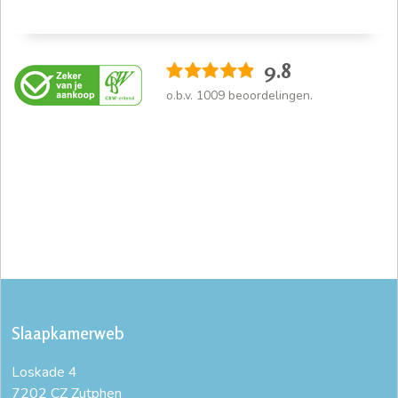
9.8
o.b.v.
1009
beoordelingen.
Slaapkamerweb
Loskade 4
7202 CZ Zutphen