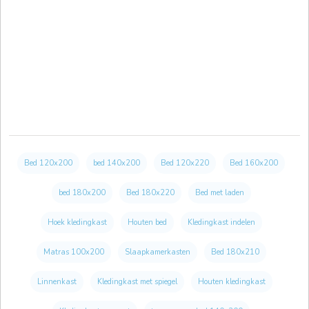
Bed 120x200
bed 140x200
Bed 120x220
Bed 160x200
bed 180x200
Bed 180x220
Bed met laden
Hoek kledingkast
Houten bed
Kledingkast indelen
Matras 100x200
Slaapkamerkasten
Bed 180x210
Linnenkast
Kledingkast met spiegel
Houten kledingkast