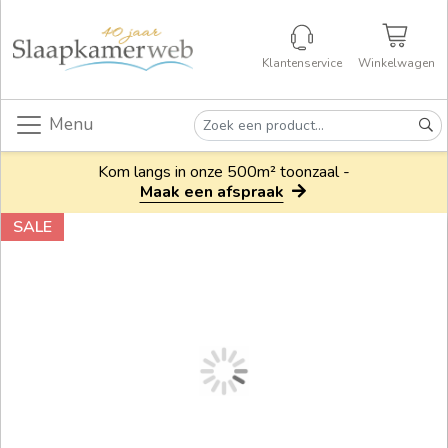
Klantenservice
Winkelwagen
Menu
Kom langs in onze 500m² toonzaal -
Maak een afspraak
SALE