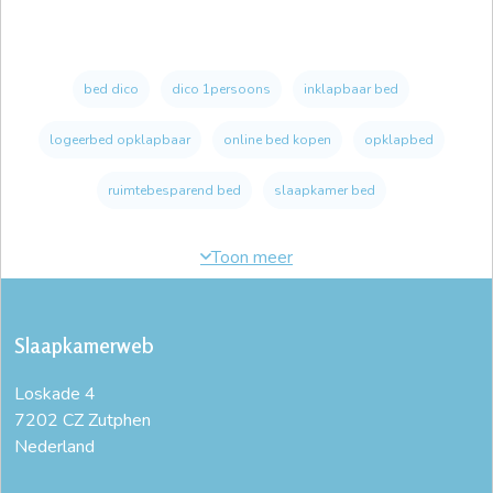
bed dico
dico 1persoons
inklapbaar bed
logeerbed opklapbaar
online bed kopen
opklapbed
ruimtebesparend bed
slaapkamer bed
Slaapkamerweb
Loskade 4
7202 CZ Zutphen
Nederland