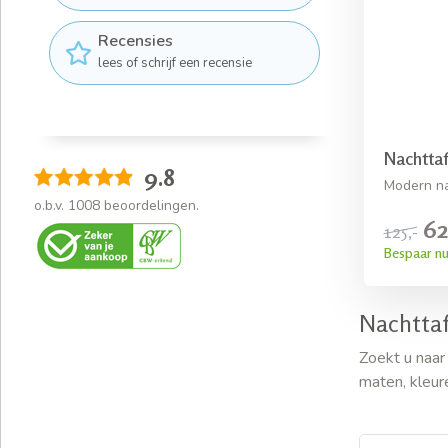
Recensies
lees of schrijf een recensie
Nachttaf
9.8
Modern na
o.b.v.
1008
beoordelingen.
62
125,-
Bespaar nu
Nachttaf
Zoekt u naar
maten, kleur