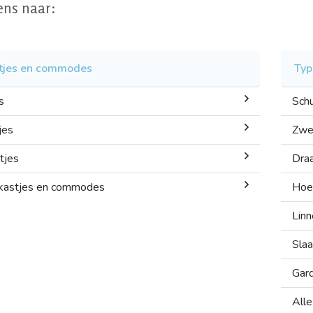
ens naar:
tjes en commodes
Typ
s
Schu
jes
Zwe
tjes
Draa
tkastjes en commodes
Hoe
Lin
Sla
Gar
Alle