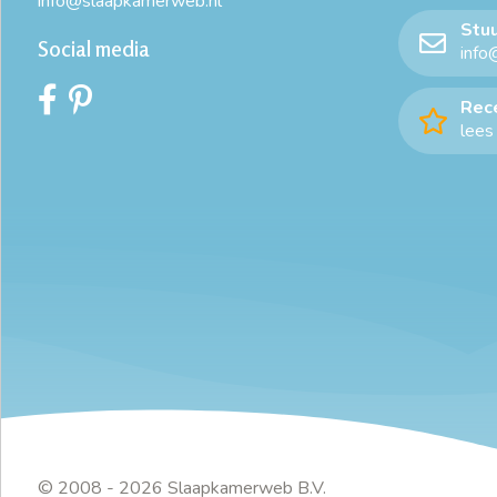
info@slaapkamerweb.nl
Stuu
Social media
info
Rec
lees 
© 2008 - 2026 Slaapkamerweb B.V.