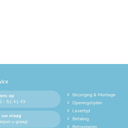
vice
Bezorging & Montage
 ons op
 - 51 41 49
Openingstijden
Levertijd
 uw vraag
Betaling
helpen u graag!
Retourneren