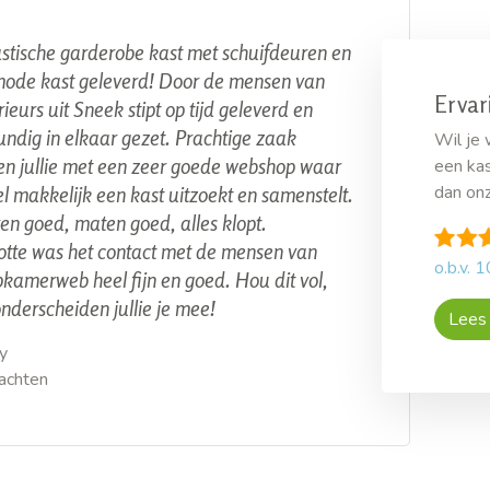
stische garderobe kast met schuifdeuren en
ode kast geleverd! Door de mensen van
Ervar
ieurs uit Sneek stipt op tijd geleverd en
ndig in elkaar gezet. Prachtige zaak
Wil je
n jullie met een zeer goede webshop waar
een kas
dan onz
el makkelijk een kast uitzoekt en samenstelt.
en goed, maten goed, alles klopt.
otte was het contact met de mensen van
o.b.v.
1
kamerweb heel fijn en goed. Hou dit vol,
onderscheiden jullie je mee!
Lees 
y
rachten