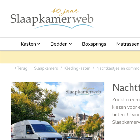
Kasten
Bedden
Boxsprings
Matrasse
Terug
Slaapkamers
Kledingkasten
Nachtkastjes en comm
Nachtt
Zoekt u een 
kiezen voor 
tinten. U vin
Slaapkamerwe