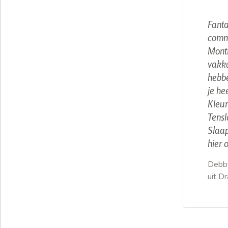
Fanta
comm
Montr
vakku
hebbe
je he
Kleur
Tensl
Slaap
hier 
Debb
uit D