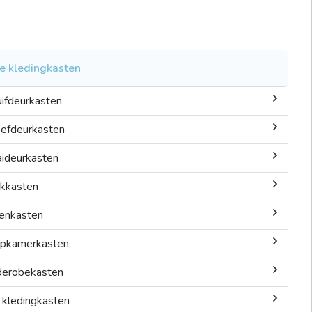
e kledingkasten
ifdeurkasten
efdeurkasten
ideurkasten
kkasten
nenkasten
apkamerkasten
derobekasten
 kledingkasten