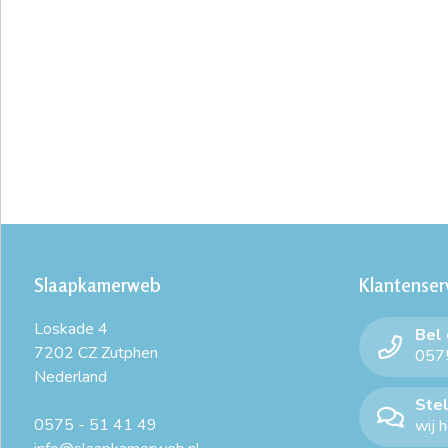
Slaapkamerweb
Klantenser
Loskade 4
Bel
7202 CZ Zutphen
0575
Nederland
Stel
0575 - 51 41 49
wij 