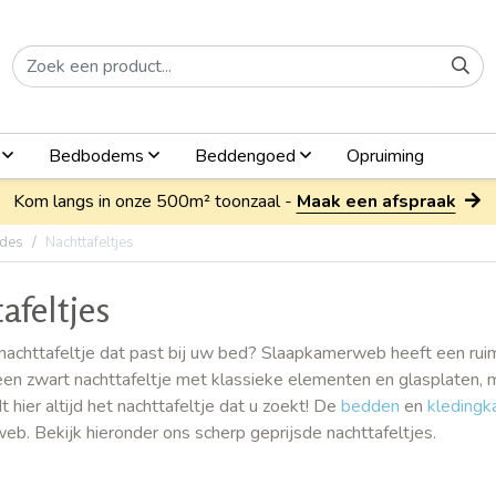
n
Bedbodems
Beddengoed
Opruiming
Kom langs in onze 500m² toonzaal -
Maak een afspraak
odes
Nachttafeltjes
afeltjes
nachttafeltje dat past bij uw bed? Slaapkamerweb heeft een ruim a
een zwart nachttafeltje met klassieke elementen en glasplaten, ma
dt hier altijd het nachttafeltje dat u zoekt! De
bedden
en
kledingk
b. Bekijk hieronder ons scherp geprijsde nachttafeltjes.