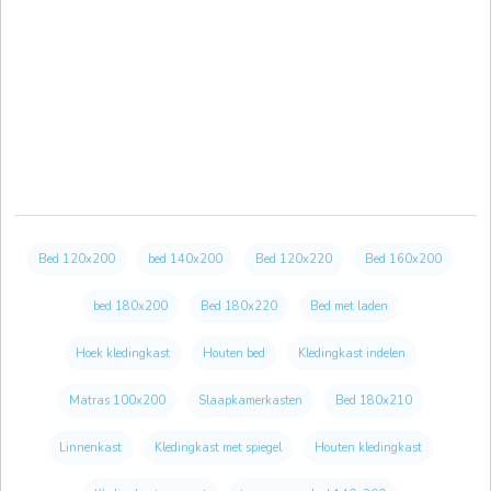
Bed 120x200
bed 140x200
Bed 120x220
Bed 160x200
bed 180x200
Bed 180x220
Bed met laden
Hoek kledingkast
Houten bed
Kledingkast indelen
Matras 100x200
Slaapkamerkasten
Bed 180x210
Linnenkast
Kledingkast met spiegel
Houten kledingkast