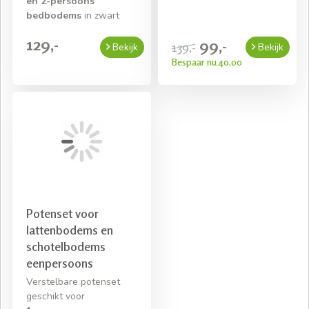
en 2-persoons
bedbodems
in zwart
129,-
99,-
139,-
Bekijk
Bekijk
Bespaar nu 40,00
Potenset voor
lattenbodems en
schotelbodems
eenpersoons
Verstelbare potenset
geschikt voor