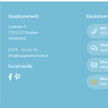
Slaapkamerweb
Klantenser
Loskade 4
Bel
7202 CZ Zutphen
0575
Nederland
Stel
0575 - 51 41 49
wij 
info@slaapkamerweb.nl
Stuu
Social media
info
Rec
lees 