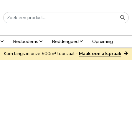
n
Bedbodems
Beddengoed
Opruiming
Kom langs in onze 500m² toonzaal -
Maak een afspraak