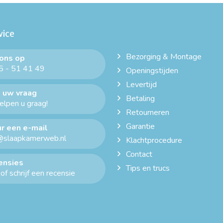
vice
Bezorging & Montage
 ons op
 - 51 41 49
Openingstijden
Levertijd
 uw vraag
Betaling
helpen u graag!
Retourneren
Garantie
r een e-mail
@slaapkamerweb.nl
Klachtprocedure
Contact
ensies
Tips en trucs
of schrijf een recensie