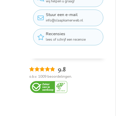
wij helpen u graag!
Stuur een e-mail
info@slaapkamerweb.nl
Recensies
lees of schrijf een recensie
9.8
o.b.v.
1009
beoordelingen.