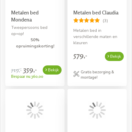
Metalen bed
Metalen bed Claudia
Mondena
(3)
Tweepersoons bed
Metalen bed in
op=op!
verschillende maten en
50%
kleuren
opruimingskorting!
579,-
Bekijk
359,-
719,-
Bekijk
Gratis bezorging &
Bespaar nu 360,00
montage!