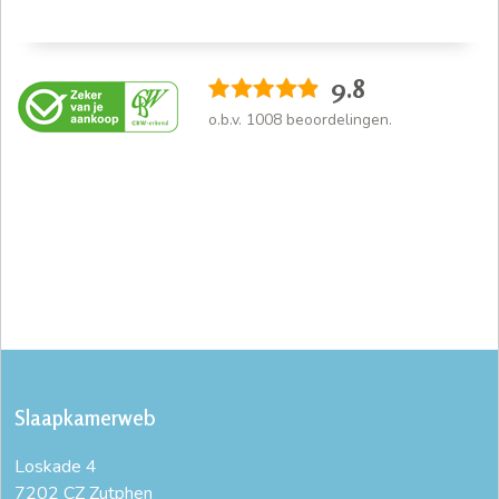
9.8
o.b.v.
1008
beoordelingen.
Slaapkamerweb
Loskade 4
7202 CZ Zutphen