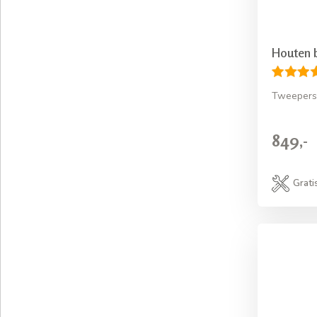
Houten 
Tweepers
849,-
Grati