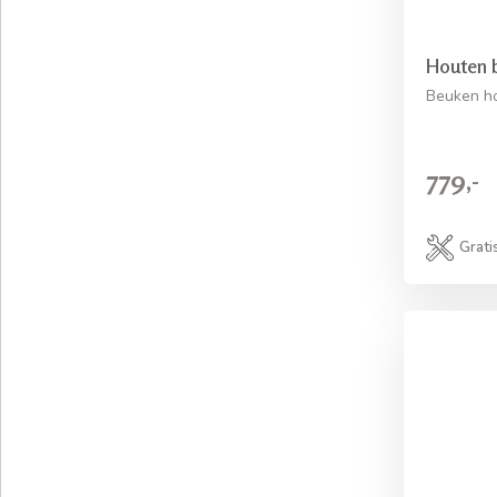
Houten 
Beuken ho
779,-
Grati