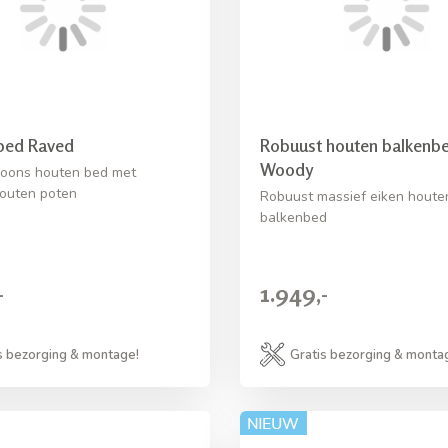
bed Raved
Robuust houten balkenb
Woody
oons houten bed met
houten poten
Robuust massief eiken houte
balkenbed
-
1.949,-
s bezorging & montage!
Gratis bezorging & monta