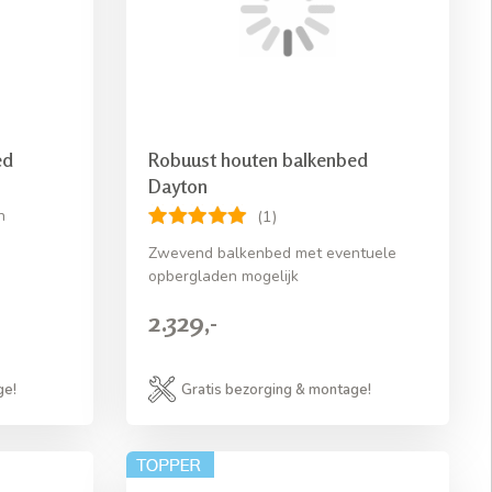
ed
Robuust houten balkenbed
Dayton
n
(1)
Zwevend balkenbed met eventuele
opbergladen mogelijk
2.329,-
ge!
Gratis bezorging & montage!