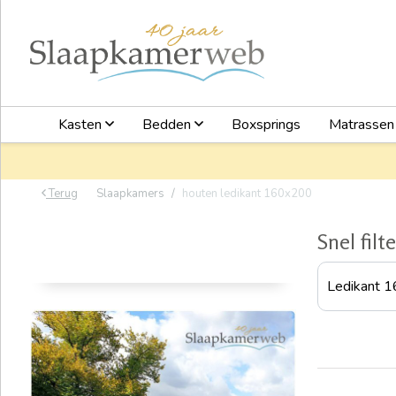
Kasten
Bedden
Boxsprings
Matrasse
Terug
Slaapkamers
houten ledikant 160x200
Snel filt
Ledikant 