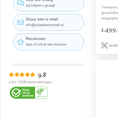
wij helpen u graag!
Tweepers
grenen/be
mogelijkh
Stuur een e-mail
info@slaapkamerweb.nl
1.499,
Recensies
lees of schrijf een recensie
Grati
9.8
o.b.v.
1008
beoordelingen.