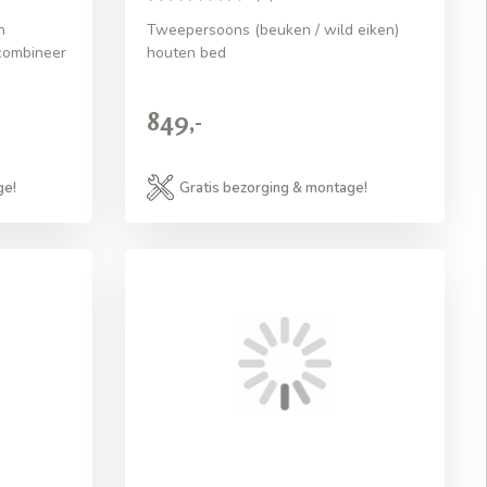
n
Tweepersoons (beuken / wild eiken)
 combineer
houten bed
849,-
ge!
Gratis bezorging & montage!