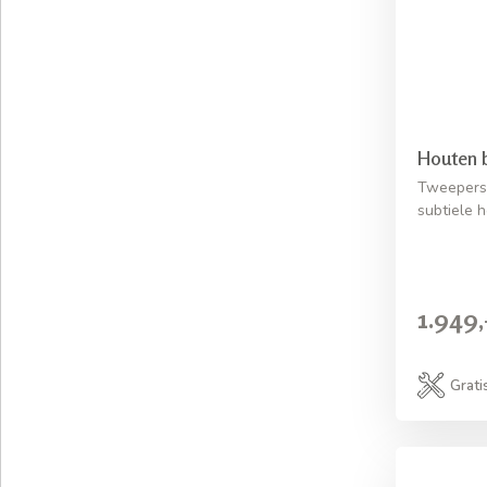
Houten 
Tweepers
subtiele 
1.949,
Grati