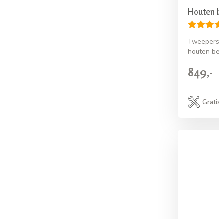
Houten 
Tweeperso
houten b
849,-
Grati