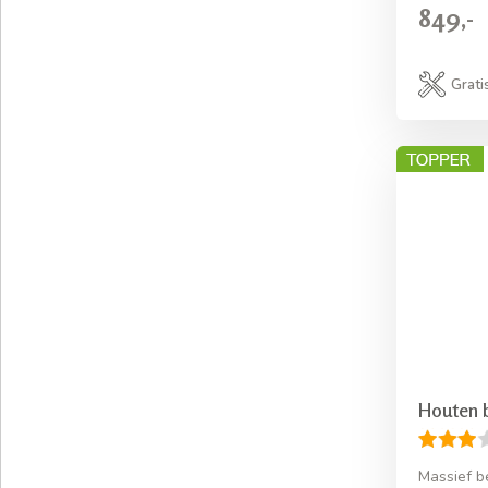
849,-
Grati
Houten 
Massief b