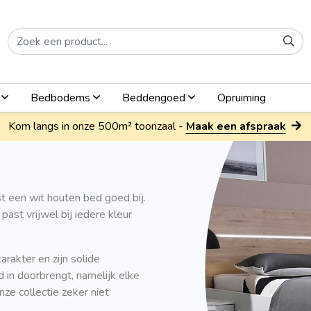
n
Bedbodems
Beddengoed
Opruiming
Kom langs in onze 500m² toonzaal -
Maak een afspraak
t een wit houten bed goed bij.
ast vrijwel bij iedere kleur
rakter en zijn solide
 in doorbrengt, namelijk elke
ze collectie zeker niet