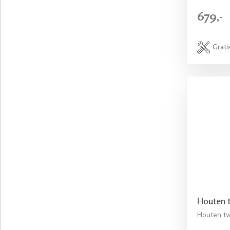
679,-
Grati
Houten t
Houten tw