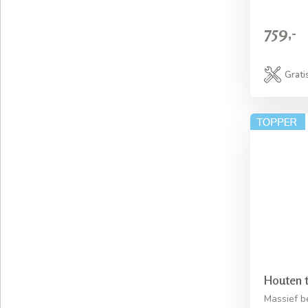
759,-
Grati
Houten t
Massief b