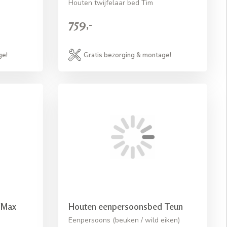
Houten twijfelaar bed Tim
759,-
ge!
Gratis bezorging & montage!
 Max
Houten eenpersoonsbed Teun
Eenpersoons (beuken / wild eiken)