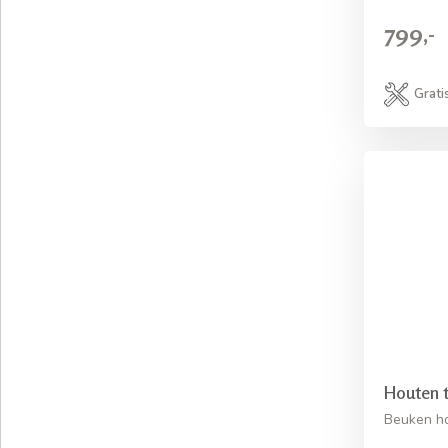
799,-
Grati
Houten t
Beuken ho