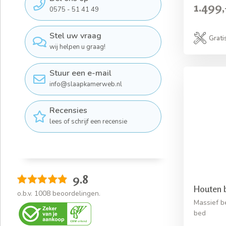
1.499,
0575 - 51 41 49
Stel uw vraag
Grati
wij helpen u graag!
Stuur een e-mail
info@slaapkamerweb.nl
Recensies
lees of schrijf een recensie
9.8
Houten 
o.b.v.
1008
beoordelingen.
Massief b
bed