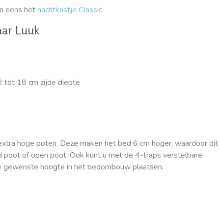
an eens het
nachtkastje Classic
.
aar Luuk
k
 tot 18 cm zijde diepte
 extra hoge poten. Deze maken het bed 6 cm hoger, waardoor dit
d poot of open poot. Ook kunt u met de 4-traps verstelbare
 gewenste hoogte in het bedombouw plaatsen.