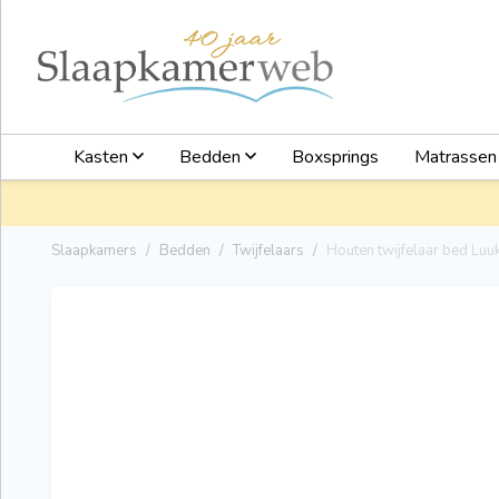
Kasten
Bedden
Boxsprings
Matrasse
Slaapkamers
Bedden
Twijfelaars
Houten twijfelaar bed Luu