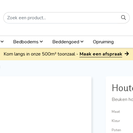
n
Bedbodems
Beddengoed
Opruiming
Kom langs in onze 500m² toonzaal -
Maak een afspraak
k
Houte
Beuken ho
Maat
Kleur
Poten