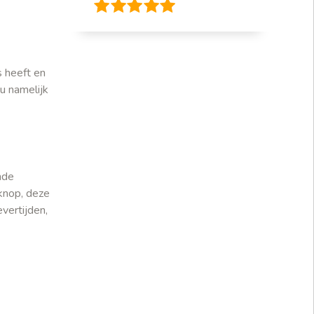
 heeft en
u namelijk
nde
knop, deze
evertijden,