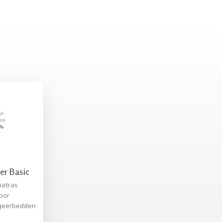
er Basic
matras
oor
ogeerbedden