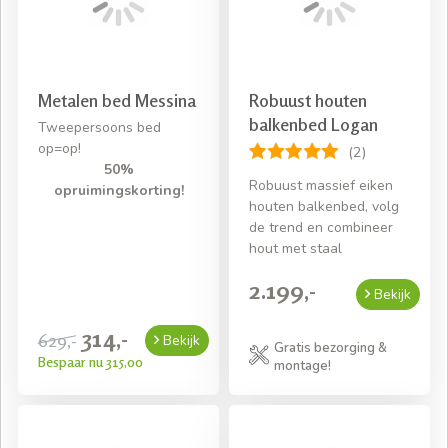
Metalen bed Messina
Robuust houten
balkenbed Logan
Tweepersoons bed
op=op!
(2)
50%
Robuust massief eiken
opruimingskorting!
houten balkenbed, volg
de trend en combineer
hout met staal
2.199,-
Bekijk
314,-
629,-
Bekijk
Gratis bezorging &
Bespaar nu 315,00
montage!