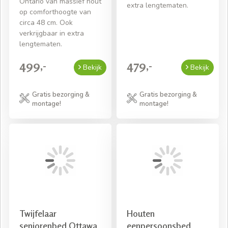
Ontario van massief hout
extra lengtematen.
op comforthoogte van
circa 48 cm. Ook
verkrijgbaar in extra
lengtematen.
499,-
479,-
Bekijk
Bekijk
Gratis bezorging &
Gratis bezorging &
montage!
montage!
Twijfelaar
Houten
seniorenbed Ottawa
eenpersoonsbed