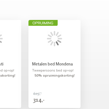
ti
Metalen bed Mondena
d op=op!
Tweepersoons bed op=op!
skorting!
50% opruimingskorting!
629,-
314,-