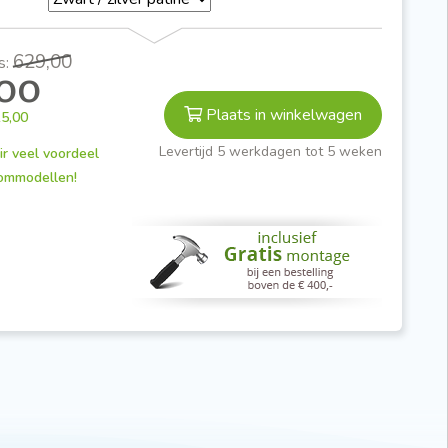
629,00
s:
,00
Plaats in winkelwagen
5,00
Levertijd 5 werkdagen tot 5 weken
ir veel voordeel
ommodellen!