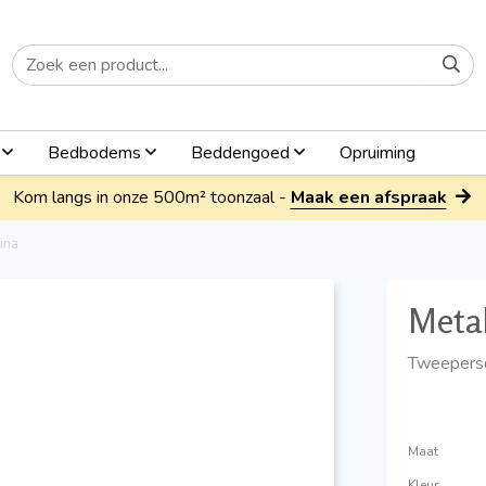
n
Bedbodems
Beddengoed
Opruiming
Kom langs in onze 500m² toonzaal -
Maak een afspraak
ina
Meta
Tweepers
Maat
Kleur