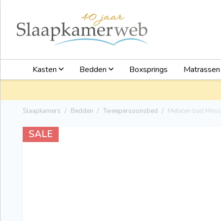
Kasten
Bedden
Boxsprings
Matrasse
Slaapkamers
Bedden
Tweepersoonsbed
Metalen bed Mess
SALE