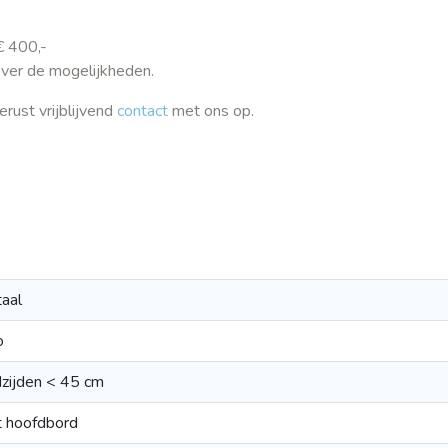
€ 400,-
ver de mogelijkheden.
rust vrijblijvend
contact
met ons op.
aal
o
zijden < 45 cm
 hoofdbord