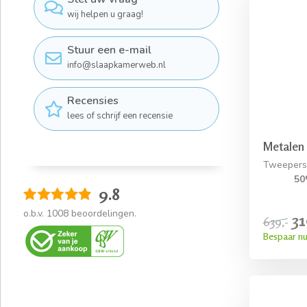
wij helpen u graag!
Stuur een e-mail
info@slaapkamerweb.nl
Recensies
lees of schrijf een recensie
Metalen 
Tweepers
50
9.8
o.b.v.
1008
beoordelingen.
31
639,-
Bespaar nu