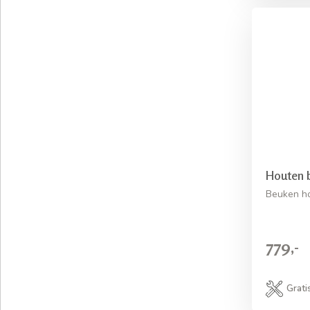
Houten 
Beuken h
779,-
Grati