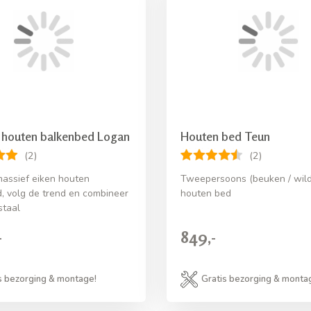
 houten balkenbed Logan
Houten bed Teun
(2)
(2)
assief eiken houten
Tweepersoons (beuken / wild
, volg de trend en combineer
houten bed
staal
-
849,-
s bezorging & montage!
Gratis bezorging & monta