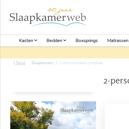
Kasten
Bedden
Boxsprings
Matrasse
Terug
Slaapkamers
2-persoonsbed compleet
2-per