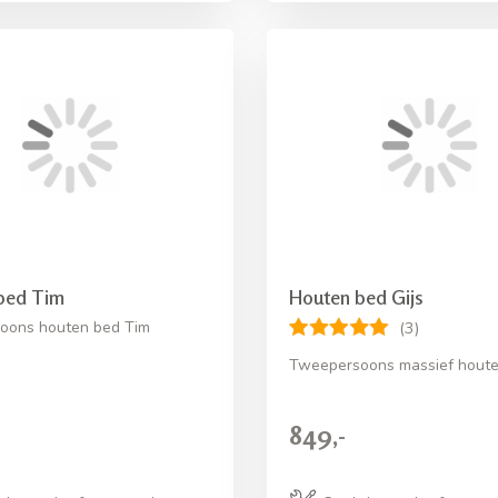
bed Tim
Houten bed Gijs
oons houten bed Tim
(3)
Tweepersoons massief hout
849,-