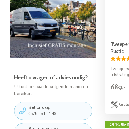
Tweeper
Rustic
Tweeperso
uitstraling
Heeft u vragen of advies nodig?
689,-
U kunt ons via de volgende manieren
bereiken:
Grati
Bel ons op
0575 - 51 41 49
Stel uw vraag