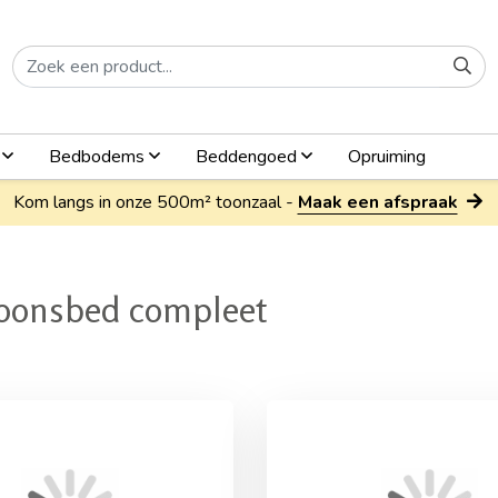
n
Bedbodems
Beddengoed
Opruiming
Kom langs in onze 500m² toonzaal -
Maak een afspraak
soonsbed compleet