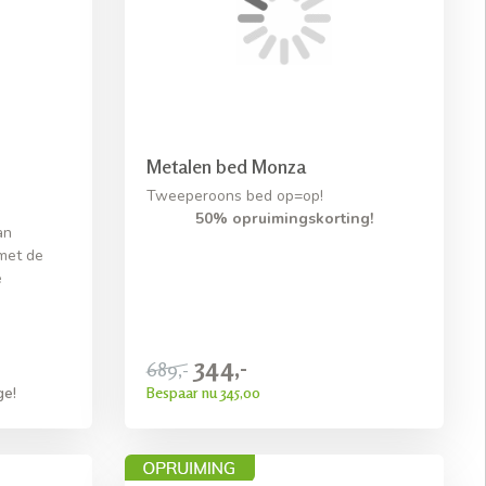
Metalen bed Monza
Tweeperoons bed op=op!
50% opruimingskorting!
an
met de
e
344,-
689,-
Bespaar nu 345,00
ge!