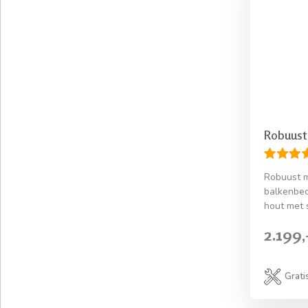
Robuust
Robuust m
balkenbed
hout met 
2.199,
Grati