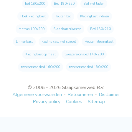
bed 180x200
Bed 180x220
Bed met laden
Hoek kledingkast
Houten bed
Kledingkast indelen
Matras 100x200
Slaapkamerkasten
Bed 180x210
Linnenkast
Kledingkast met spiegel
Houten kledingkast
Kledingkast op maat
tweepersoonsbed 140x200
tweepersoonsbed 160x200
tweepersoonsbed 180x200
© 2008 - 2026 Slaapkamerweb B.V.
Algemene voorwaarden
Retourneren
Disclaimer
Privacy policy
Cookies
Sitemap