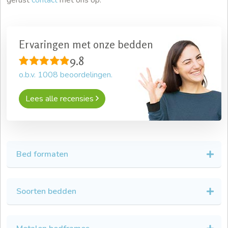
gerust
contact
met ons op.
Ervaringen met onze bedden
9.8
o.b.v.
1008
beoordelingen.
Lees alle recensies
Bed formaten
Soorten bedden