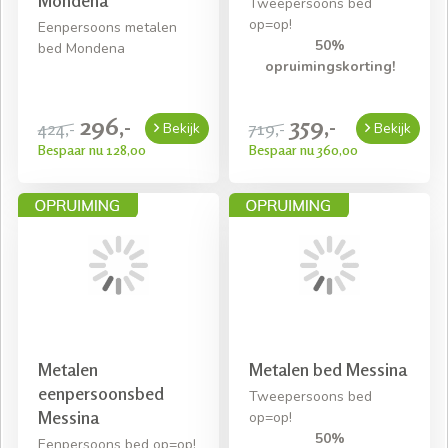
Mondena
Tweepersoons bed
op=op!
Eenpersoons metalen
50%
bed Mondena
opruimingskorting!
296,-
359,-
424,-
719,-
Bekijk
Bekijk
Bespaar nu 128,00
Bespaar nu 360,00
Metalen
Metalen bed Messina
eenpersoonsbed
Tweepersoons bed
Messina
op=op!
50%
Eenpersoons bed op=op!